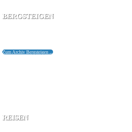
BERGSTEIGEN
Es gibt viele Gründe, warum Bergsteigen in all seinen Spielf
Effizientes Training für Körper und Psyche bei gleichzeit
Wesen Mensch.
Zum Archiv Bergsteigen ...
REISEN
„Wer denkt, Abenteuer seien gefährlich, sollte es mal mit Ro