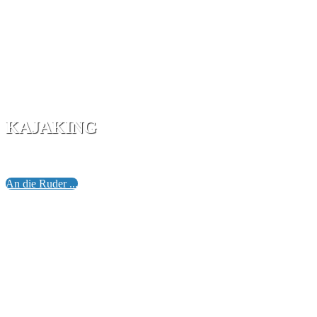
KAJAKING
Abenteuer auf den weißen Wassern unserer Gebirge, auf stil
An die Ruder ...