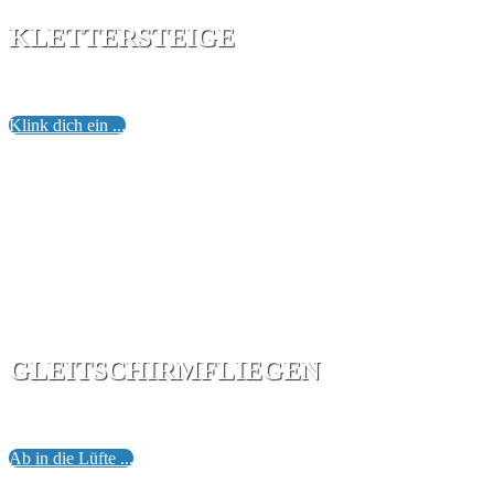
KLETTERSTEIGE
Hier kannst du dich in steile Felsen wagen, auch wenn du kei
Klink dich ein ...
GLEITSCHIRMFLIEGEN
Gleitschirmfliegen ist schön und aufregend genug, um das al
Ab in die Lüfte ...