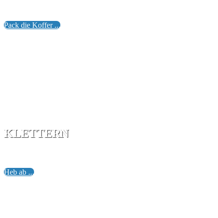
Paulo Coelhon.
Pack die Koffer ...
KLETTERN
Warum erheben viele Menschen jeden Alters den Alpinismus
Heb ab ...