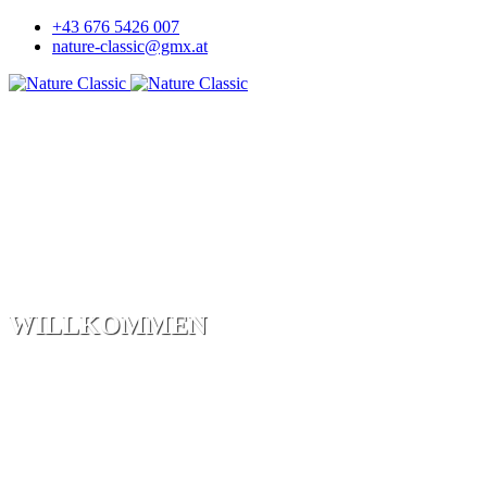
+43 676 5426 007
nature-classic@gmx.at
WILLKOMMEN
Mehr als alles andere vermögen Natur und Kunst die sozia
Wir laden euch ein, in unsere Erlebniswelten einzutauchen u