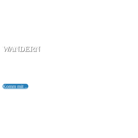
WANDERN
„Wanderer, gibt es keinen Weg, dann schreite aus und bahne
Antonio Machado
Komm mit ...