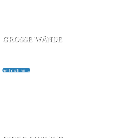
GROSSE WÄNDE
Ein Kaleidoskop unserer Erstbegehungen.
Topos, Daten und Geschichten über unsere Sanierungen, wel
Seil dich an ...