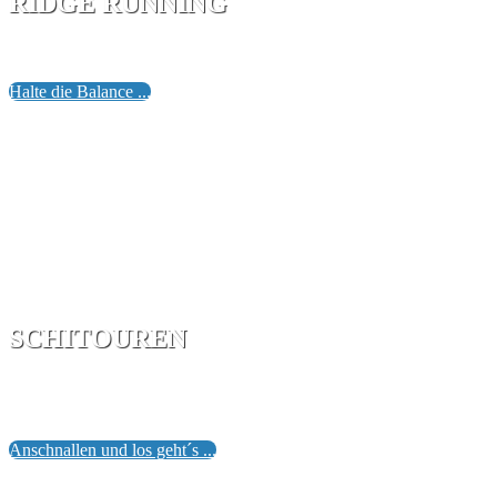
RIDGE RUNNING
Begleite uns auf den Skylines langer Alpengrate - beispiel
Halte die Balance ...
SCHITOUREN
Tourengehen - das ist Bewegung, Abenteuer und Selbstverw
sei es im frischen Pulver des Hochwinters oder auf perfekt
Anschnallen und los geht´s ...