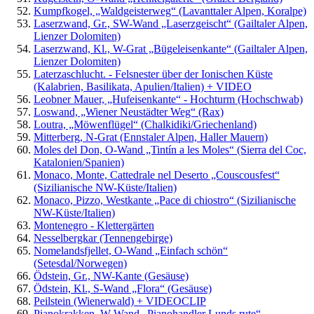
Kumpfkogel, „Waldgeisterweg“ (Lavanttaler Alpen, Koralpe)
Laserzwand, Gr., SW-Wand „Laserzgeischt“ (Gailtaler Alpen,
Lienzer Dolomiten)
Laserzwand, Kl., W-Grat „Bügeleisenkante“ (Gailtaler Alpen,
Lienzer Dolomiten)
Laterzaschlucht. - Felsnester über der Ionischen Küste
(Kalabrien, Basilikata, Apulien/Italien) + VIDEO
Leobner Mauer, „Hufeisenkante“ - Hochturm (Hochschwab)
Loswand, „Wiener Neustädter Weg“ (Rax)
Loutra, „Möwenflügel“ (Chalkidiki/Griechenland)
Mitterberg, N-Grat (Ennstaler Alpen, Haller Mauern)
Moles del Don, O-Wand „Tintín a les Moles“ (Sierra del Coc,
Katalonien/Spanien)
Monaco, Monte, Cattedrale nel Deserto „Couscousfest“
(Sizilianische NW-Küste/Italien)
Monaco, Pizzo, Westkante „Pace di chiostro“ (Sizilianische
NW-Küste/Italien)
Montenegro - Klettergärten
Nesselbergkar (Tennengebirge)
Nomelandsfjellet, O-Wand „Einfach schön“
(Setesdal/Norwegen)
Ödstein, Gr., NW-Kante (Gesäuse)
Ödstein, Kl., S-Wand „Flora“ (Gesäuse)
Peilstein (Wienerwald) + VIDEOCLIP
Pianokrakken, W-Wand „Pianohandler Lunds rute“