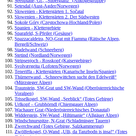
Seenplatte, Gr., „Silberglanz“ (Ankogelgruppe)
Setesdal (Aust-Agder/Norwegen)
Slowenien - Klettergärten 1. Sočatal
Slowenien - Klettergärten 2. Der Südwesten
Sokole Góry (Częstochowa-Hochland/Polen)
Spanien - Klettergebiete
Sparafeld, S-Pfeiler (Gesäuse)
Spazzacaldeira, NO-Grat mit Fiamma (Rätische Alpen,
Bergell/Schweiz)
Stadelwand (Schneeberg)
Stetind (Nordland/Norwegen)
Stripsenjoch - Rosskopf (Kaisergebirge)
Svolværgeita (Lofoten/Norwegen)
Teneriffa - Klettergärten (Kanarische Inseln/Spanien)
Thürnerwand, „Schneewittchen sucht den Edelweiß“
(Mürzsteger Alpen)
Traunstein, SW-Grat und SW-Wand (Oberösterreichische
Voralpen)
Trisselkogel, SW-Wand „Seeblick“ (Totes Gebirge)
Urlkopf – Grubhörndl (Chiemgauer Alpen)
Wachauer Grat (Niederösterreichisches Donautal)
Widderstein, SW-Wand „Hiltimanie“ (Allgäuer Alpen)
Windschnurspitze, N-Grat (Schladminger Tauern)
Zwerchwand (Totes Gebirge, Salzkammergut)
Zwölferkogel, O-Wand „Ulli, da Tanzbodn is insa!“ (Totes