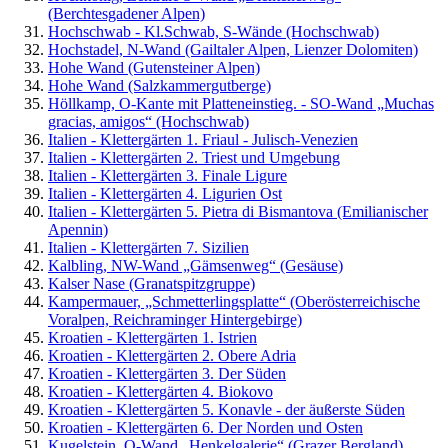
(Berchtesgadener Alpen)
Hochschwab - Kl.Schwab, S-Wände (Hochschwab)
Hochstadel, N-Wand (Gailtaler Alpen, Lienzer Dolomiten)
Hohe Wand (Gutensteiner Alpen)
Hohe Wand (Salzkammergutberge)
Höllkamp, O-Kante mit Platteneinstieg. - SO-Wand „Muchas
gracias, amigos“ (Hochschwab)
Italien - Klettergärten 1. Friaul - Julisch-Venezien
Italien - Klettergärten 2. Triest und Umgebung
Italien - Klettergärten 3. Finale Ligure
Italien - Klettergärten 4. Ligurien Ost
Italien - Klettergärten 5. Pietra di Bismantova (Emilianischer
Apennin)
Italien - Klettergärten 7. Sizilien
Kalbling, NW-Wand „Gämsenweg“ (Gesäuse)
Kalser Nase (Granatspitzgruppe)
Kampermauer, „Schmetterlingsplatte“ (Oberösterreichische
Voralpen, Reichraminger Hintergebirge)
Kroatien - Klettergärten 1. Istrien
Kroatien - Klettergärten 2. Obere Adria
Kroatien - Klettergärten 3. Der Süden
Kroatien - Klettergärten 4. Biokovo
Kroatien - Klettergärten 5. Konavle - der äußerste Süden
Kroatien - Klettergärten 6. Der Norden und Osten
Kugelstein, O-Wand „Henkelgalerie“ (Grazer Bergland)