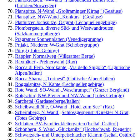
(Lofoten/Norwegen)
Planspitze, N-Wand „Großraminger Kirtag“ (Gesäuse)
Planspitze, NW-Wand „Konkurs“ (Gesäuse)
Plattnitzer Jochspitze, Ostgrat (Lechquellengebirge)
Plombergstein, diverse Süd- und Westwandrouten
(Salzkammergutberge)
Prägratner Sonnenplatten (Venedigergruppe)
Prijakt, Niederer, W-Grat (Schobergruppe)
Pürgg (Totes Gebirge)
Rappler, Normalweg (Villgratner Berge)
Raxmäuer - Preinerwand (Rax)
Rocca di Perti, Nordkante „Via dello Spigolo“ (Ligurische
Alpen/Italien)
Rocca Sbarua, „Torinesi“ (Cottische Alpen/Italien)
Roggalspitze, N-Kante (Lechquellengebirge)
Rote Wand, SO-Wand „Waschrumpel“ (Grazer Bergland)
Rotgschirr, NW-Pfeiler und NW-Wand (Totes Gebirge)
Sarchetal (Gardaseeberge/Italien)
Scheibwaldhöhe, O-Wand „Hotel zum See“ (Rax)
Schermberg, N-Wand „Schlossgespenst“/Direkter N-Grat
(Totes Gebirge)
Schlaiten, AV-Familienklettergarten (Iseltal, Osttirol)
Schönberg, S-Wand „Glückspilz“ (Hochschwab, Riegerin)
Schwarzach- und Unterpeischlacher Klamm (Iseltal, Osttirol)