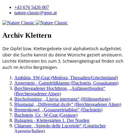
+43 676 5426 007
nature-classic@gmx.at
Archiv Klettern
Die Gipfel bzw. Klettergebiete sind alphabetisch aufgelistet,
über die Suche kannst du deine Wünsche gezielt ansteuern.
Leichte Klettereien bis zum 3. Schwierigkeitsgrad finden sich
auch im Archiv Bergsteigen.
Ambária, SW-Grat (Metéora, Thessalien/Griechenland)
Angerstein - Gamsfeldklamm (Dachstein, Gosaukamm)
Berchtesgadener Hochthron, „Anfängerfreuden“
(Berchtesgadener Alpen)
Bischofsmütze, „Lluvia interrupta“ (Höllengebirge)
Bluntautal, „Differential dx/dy“ (Berchtesgadener Alpen)
Brentenkogel, „Gosauseetriathlon“ (Dachstein)
Buchstein, Gr., W-Grat (Gesäuse)
Bulgarien - Klettergärten 1. Der Norden
Chiarone. „Spigolo delle Lucertole“ (Ligurischer
Apennin/Italien)