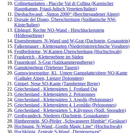
Collinettaplatten - Placche Val di Collina (Karnischer
Hauptkamm, Friaul-Julisch Venetien/Italien)
Diesbachwand, „Simon 2000“ (Berchtesgadener Alpen)
Dorsale del Drago, Überschreitung (Sizilianische NW-
Küste/Italien)
Eiblgupf, Rechte NO-Wand - Hirschluckensteig
(Höllengebirge)
Eisgrubenturm, N-Wand und W-Grat (Dachstein, Gosaustein)
Falkenmauer - Klettergarten (Niederösterreichische Voralpen)
Festlbeilsteine, W-Kanten-Überschreitung (Hochschwab)
Frankreich - Klettergebiete im Süden
Frauenkopf, S-Grat (Salzkammergutberge)
Gamskögelgrat (Triebener Tauern)
Gamswiesenspitze, Kl., Untere Gamsplatte/obere NO-Kante
(Gailtaler Alpen, Lienzer Dolomiten)
Gimpel, Neue SO-Kante (Tannheimer Berge)
Griechenland - Klettergärten 1. Festland Ost
Griechenland - Klettergärten 2. Peloponnes
Griechenland - Klettergärten 3. Argolís (Peloponnes)
Griechenland - Klettergärten 4. Leonídio (Peloponnes)
Griechenland - Klettergärten 5. Kálymnos (Südl. Sporaden)
Großwandeck, Niederes (Dachstein, Gosaukamm)
Himbeerstein, SO-Pfeiler „Schwangerer Himbär“ (Gesäuse)
Hochgang, N-Wand „Gordis Magic Line“ (Hochschwab)
Hochkönig, Zentrale S-Wand „Dientenerweg“