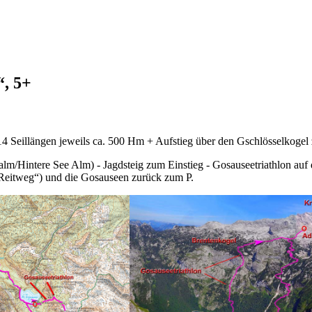
“, 5+
14 Seillängen jeweils ca. 500 Hm + Aufstieg über den Gschlösselkogel 
lm/Hintere See Alm) - Jagdsteig zum Einstieg - Gosauseetriathlon au
Reitweg“) und die Gosauseen zurück zum P.