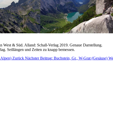
in West & Süd. Alland: Schall-Verlag 2019. Genaue Darstellung.
rlag. Seillängen und Zeiten zu knapp bemessen.
r Alpen)
Zurück
Nächster Beitrag: Buchstein, Gr., W-Grat (Gesäuse)
We