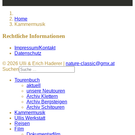
Home
Kammermusik
Rechtliche Informationen
Impressum/Kontakt
Datenschutz
© 2026 Ulli & Erich Haderer |
nature-classic@gmx.at
Suchen
Tourenbuch
aktuell
unsere Neutouren
Archiv Klettern
Archiv Bergsteigen
Archiv Schitouren
Kammermusik
Ullis Werkstatt
Reisen
Film
Dokumentarfilm