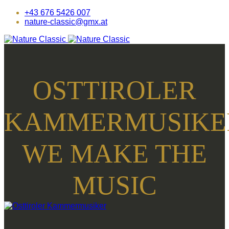
+43 676 5426 007
nature-classic@gmx.at
OSTTIROLER
KAMMERMUSIKE
WE MAKE THE
MUSIC