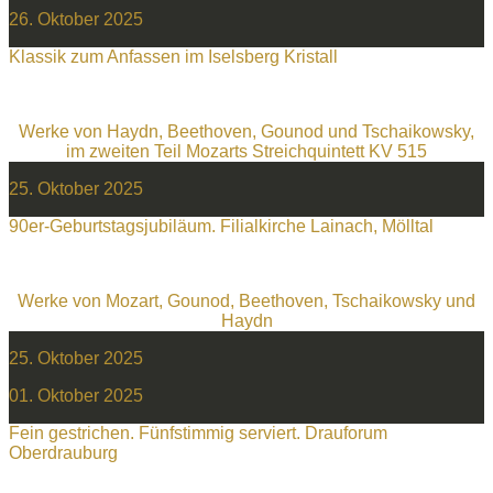
26. Oktober 2025
Klassik zum Anfassen im Iselsberg Kristall
Werke von Haydn, Beethoven, Gounod und Tschaikowsky,
im zweiten Teil Mozarts Streichquintett KV 515
25. Oktober 2025
90er-Geburtstagsjubiläum. Filialkirche Lainach, Mölltal
Werke von Mozart, Gounod, Beethoven, Tschaikowsky und
Haydn
25. Oktober 2025
01. Oktober 2025
Fein gestrichen. Fünfstimmig serviert. Drauforum
Oberdrauburg