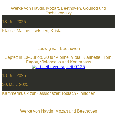
Werke von Haydn, Mozart, Beethoven, Gounod und
Tschaikowsky
13. Juli 2025
Klassik Matinee Iselsberg Kristall
Ludwig van Beethoven
Septett in Es-Dur op. 20 für Violine, Viola, Klarinette, Horn,
Fagott, Violoncello und Kontrabass
13. Juli 2025
30. März 2025
Kammermusik zur Passionszeit Toblach - Innichen
Werke von Haydn, Mozart und Beethoven