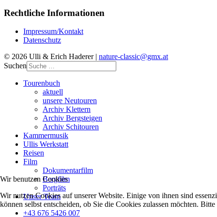
Rechtliche Informationen
Impressum/Kontakt
Datenschutz
© 2026 Ulli & Erich Haderer |
nature-classic@gmx.at
Suchen
Tourenbuch
aktuell
unsere Neutouren
Archiv Klettern
Archiv Bergsteigen
Archiv Schitouren
Kammermusik
Ullis Werkstatt
Reisen
Film
Dokumentarfilm
Wir benutzen Cookies
Bergfilm
Porträts
Wir nutzen Cookies auf unserer Website. Einige von ihnen sind essenzi
Unser Team
können selbst entscheiden, ob Sie die Cookies zulassen möchten. Bitte
+43 676 5426 007