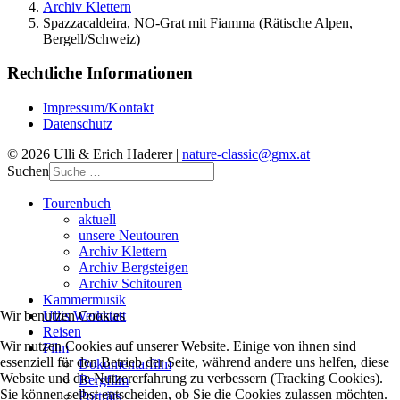
Archiv Klettern
Spazzacaldeira, NO-Grat mit Fiamma (Rätische Alpen,
Bergell/Schweiz)
Rechtliche Informationen
Impressum/Kontakt
Datenschutz
© 2026 Ulli & Erich Haderer |
nature-classic@gmx.at
Suchen
Tourenbuch
aktuell
unsere Neutouren
Archiv Klettern
Archiv Bergsteigen
Archiv Schitouren
Kammermusik
Ullis Werkstatt
Wir benutzen Cookies
Reisen
Wir nutzen Cookies auf unserer Website. Einige von ihnen sind
Film
essenziell für den Betrieb der Seite, während andere uns helfen, diese
Dokumentarfilm
Website und die Nutzererfahrung zu verbessern (Tracking Cookies).
Bergfilm
Sie können selbst entscheiden, ob Sie die Cookies zulassen möchten.
Porträts