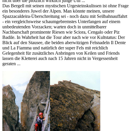
nicht über die plötzlich wirklich junge Ulli ...
Das Bergell mit seinen mystischen Urgesteinskulissen ist ohne Frage
ein besonderes Juwel der Alpen. Man könnte meinen, unsere
Spazzacaldeira-Überschreitung sei - noch dazu mit Seilbahnauffahrt
- ein vergleichsweise schaumgebremstes Unterfangen auf einem
unbedeutenden Vorzacken; warten doch in unmittelbarer
Nachbarschaft prominente Riesen wie Sciora, Cengalo oder Piz
Badile. In Wahrheit hat die Tour aber nach wie vor Kultstatus: Der
Blick auf den Stausee, die beiden aberwitzigen Felsnadeln Il Dente
und La Fiamma und natürlich der super Fels mit reichlich
Gelegenheit für zusätzliches Anbringen von Keilen und Friends
lassen die Kletterei auch nach 15 Jahren nicht in Vergessenheit
geraten ...