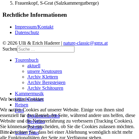
Frauenkopf, S-Grat (Salzkammergutberge)
Rechtliche Informationen
Impressum/Kontakt
Datenschutz
© 2026 Ulli & Erich Haderer |
nature-classic@gmx.at
Suchen
Tourenbuch
aktuell
unsere Neutouren
Archiv Klettern
Archiv Bergsteigen
Archiv Schitouren
Kammermusik
Ullis Werkstatt
Wir benutzen Cookies
Reisen
Wir nutzen Cookies auf unserer Website. Einige von ihnen sind
Film
essenziell für den Betrieb der Seite, während andere uns helfen, diese
Dokumentarfilm
Website und die Nutzererfahrung zu verbessern (Tracking Cookies).
Bergfilm
Sie können selbst entscheiden, ob Sie die Cookies zulassen möchten.
Porträts
Bitte beachten Sie, dass bei einer Ablehnung womöglich nicht mehr
Unser Team
alle Funktionalitäten der Seite zur Verfügung stehen.