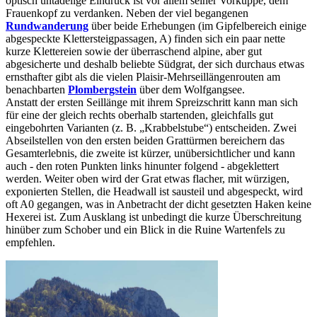
optisch untadelige Eindruck ist vor allem seiner Vorkuppe, dem
Frauenkopf zu verdanken. Neben der viel begangenen
Rundwanderung
über beide Erhebungen (im Gipfelbereich einige
abgespeckte Klettersteigpassagen, A) finden sich ein paar nette
kurze Klettereien sowie der überraschend alpine, aber gut
abgesicherte und deshalb beliebte Südgrat, der sich durchaus etwas
ernsthafter gibt als die vielen Plaisir-Mehrseillängenrouten am
benachbarten
Plombergstein
über dem Wolfgangsee.
Anstatt der ersten Seillänge mit ihrem Spreizschritt kann man sich
für eine der gleich rechts oberhalb startenden, gleichfalls gut
eingebohrten Varianten (z. B. „Krabbelstube“) entscheiden. Zwei
Abseilstellen von den ersten beiden Grattürmen bereichern das
Gesamterlebnis, die zweite ist kürzer, unübersichtlicher und kann
auch - den roten Punkten links hinunter folgend - abgeklettert
werden. Weiter oben wird der Grat etwas flacher, mit würzigen,
exponierten Stellen, die Headwall ist sausteil und abgespeckt, wird
oft A0 gegangen, was in Anbetracht der dicht gesetzten Haken keine
Hexerei ist. Zum Ausklang ist unbedingt die kurze Überschreitung
hinüber zum Schober und ein Blick in die Ruine Wartenfels zu
empfehlen.