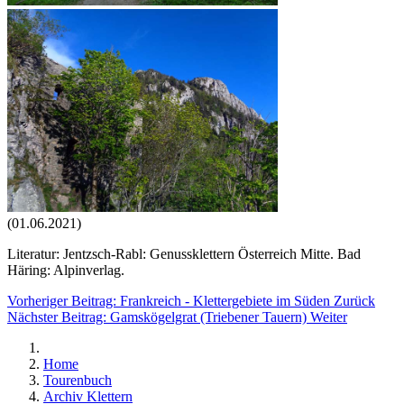
(01.06.2021)
Literatur: Jentzsch-Rabl: Genussklettern Österreich Mitte. Bad
Häring: Alpinverlag.
Vorheriger Beitrag: Frankreich - Klettergebiete im Süden
Zurück
Nächster Beitrag: Gamskögelgrat (Triebener Tauern)
Weiter
Home
Tourenbuch
Archiv Klettern