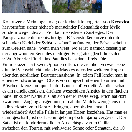
Kontroverse Meinungen mag der kleine Klettergarten von
Krvavica
hervorrufen; sicher nicht ob mangelnder Felsqualität oder Idylle,
sondern wegen des zur Zeit kaum existenten Zustieges. Der
Parkplatz nahe der rechtwinkligen Küstenstraßenkurve unter der
schlanken Nadel der
Svića
ist schnell gefunden, der Felsen scheint
zum Greifen nahe - wenn man weiß, wo er ist, nämlich ostseitig an
der abgewandten Seite des niedrigen Felsgrates gleich links der
. Aber der Eintritt ins Paradies hat seinen Preis. Die
Svića
Führerskizze lässt zwei Optionen offen: die ziemlich verwachsene
direkte Bachschlucht links des Massivs oder den weiteren Bogen
über den nördlichen Begrenzungshang. In jedem Fall landet man in
einem windwurfartigen Chaos von umgeschnittenen Bäumen und
Büschen, kreuz und quer in der Landschaft verteilt. Ähnlich schaut
es am naheliegendsten, direkten westseitigen Anstieg in den flachen
Sattel links der Nadel aus, an sich der kürzeste Weg. Erich hat dort
zwar einen Zugang ausgeräumt, um all die Mädels wenigstens nur
halb zerkratzt vom Berg zu bringen, aber ob den jemand
wiederfindet? Auf alle Fälle in langen Hosen losziehen. Hat man es
dann geschafft, ist der Dschungelkampf schlagartig vergessen: Der
Sattel ist ein kinderfreundlicher Aussichtsplatz zum Chillen
zwischen den Touren, mit wahlweise Sonne oder Schatten, die 10