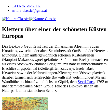
+43 676 5426 007
nature-classic@gmx.at
Klettern über einer der schönsten Küsten
Europas
Das Biokovo-Gebirge ist Teil der Dinarischen Alpen im Süden
Kroatiens, zwischen der alten Seeräuberstadt Omiš und der Neretva-
Mündung. Einem außergewöhnlich schönen Küstenstreifen
(Hauptort Makarska, „preisgekrönte“ Strände um Brela) entwachsen
als erstes Stockwerk endlose Felsgürtel mit nahezu unbeschränktem
Erschließungspotential (Klettergärten Zadvarje, Brela, Bast,
Krvavica sowie der Mehrseillängen-Klettergarten Vrisove glavice),
darüber türmen sich regelrechte Bigwalls mit vielen hundert Metern
Wandhöhe bis hinauf zum höchsten Gipfel, dem
Sveti Jure
, 1762 m
über dem tiefblauen Meer. Große Teile des Biokovo stehen als
Naturpark unter staatlichem Schutz.