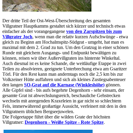
Der dritte Teil der Ost-West-Überschreitung des gesamten
Villgratner Hauptkamms gestaltet sich kürzer und technisch etwas
einfacher als der vorangegangene
von den Zarspitzen bis zum
Villgrater Joch
, wenn man die relativ kurzen Aufschwünge - etwa
gleich zu Beginn am Hochalmspitz-Südgrat - umgeht, hat man es
maximal mit dem 2. Grad zu tun. Um den Gratzug in einer schönen
Runde mit gleichem Ausgangs- und Endpunkt bewältigen zu
können, reisen wir über Außervillgraten ins hinterste Winkeltal.
Auch diesmal ist es keine Schande, die weitläufige Etappe in zwei
Teilen zu absolvieren, geeignete Unterbrechung etwa am Gsaritzer
Törl. Für den Rest kann man anderntags noch die 2,5 km bis zur
Volkzeiner Hütte auffahren und sich als kleines Zustiegsabenteuer
den langen
SO-Grat auf die Karnase (Winkleshöhe)
gönnen.
Alle Gipfel sind - bis aufs begehrte Degenhorn - sehr einsam, der
gesamte Grat ist abwechslungsreich, beschauliche Gehstrecken
wechseln mit anregenden Kraxeleien in gar nicht so schlechtem
Fels, immerwährend großartige Aussicht, verfeinert mit den in den
Villgratnern üblichen Bergseejuwelen.
Die Folgeetappe führt über die wilden Grate der höchsten
Villgratner:
Degenhorn - Weiße Spitze - Rote Spitze
.