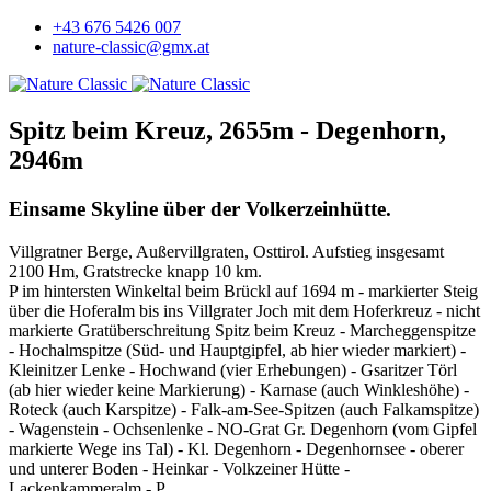
+43 676 5426 007
nature-classic@gmx.at
Spitz beim Kreuz, 2655m - Degenhorn,
2946m
Einsame Skyline über der Volkerzeinhütte.
Villgratner Berge, Außervillgraten, Osttirol. Aufstieg insgesamt
2100 Hm, Gratstrecke knapp 10 km.
P im hintersten Winkeltal beim Brückl auf 1694 m - markierter Steig
über die Hoferalm bis ins Villgrater Joch mit dem Hoferkreuz - nicht
markierte Gratüberschreitung Spitz beim Kreuz - Marcheggenspitze
- Hochalmspitze (Süd- und Hauptgipfel, ab hier wieder markiert) -
Kleinitzer Lenke - Hochwand (vier Erhebungen) - Gsaritzer Törl
(ab hier wieder keine Markierung) - Karnase (auch Winkleshöhe) -
Roteck (auch Karspitze) - Falk-am-See-Spitzen (auch Falkamspitze)
- Wagenstein - Ochsenlenke - NO-Grat Gr. Degenhorn (vom Gipfel
markierte Wege ins Tal) - Kl. Degenhorn - Degenhornsee - oberer
und unterer Boden - Heinkar - Volkzeiner Hütte -
Lackenkammeralm - P.