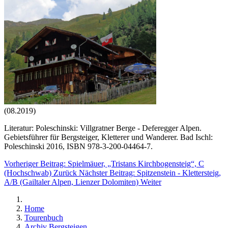
(08.2019)
Literatur: Poleschinski: Villgratner Berge - Deferegger Alpen.
Gebietsführer für Bergsteiger, Kletterer und Wanderer. Bad Ischl:
Poleschinski 2016, ISBN 978-3-200-04464-7.
Vorheriger Beitrag: Spielmäuer, „Tristans Kirchbogensteig“, C
(Hochschwab)
Zurück
Nächster Beitrag: Spitzenstein - Klettersteig,
A/B (Gailtaler Alpen, Lienzer Dolomiten)
Weiter
Home
Tourenbuch
Archiv Bergsteigen