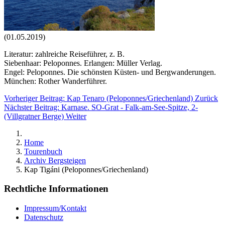
(01.05.2019)
Literatur: zahlreiche Reiseführer, z. B.
Siebenhaar: Peloponnes. Erlangen: Müller Verlag.
Engel: Peloponnes. Die schönsten Küsten- und Bergwanderungen.
München: Rother Wanderführer.
Vorheriger Beitrag: Kap Tenaro (Peloponnes/Griechenland)
Zurück
Nächster Beitrag: Karnase. SO-Grat - Falk-am-See-Spitze, 2-
(Villgratner Berge)
Weiter
Home
Tourenbuch
Archiv Bergsteigen
Kap Tigáni (Peloponnes/Griechenland)
Rechtliche Informationen
Impressum/Kontakt
Datenschutz