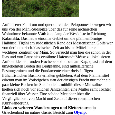
Auf unserer Fahrt um und quer durch den Peloponnes bewegen wir
uns von der Máni-Südspitze über das für seine archaischen
Wohntürme bekannte
Váthia
entlang der Westküste in Richtung
Kalamáta
. Das heute einsame Gebiet um die pfannenförmige
Halbinsel Tigáni am südöstlichen Rand des Messenischen Golfs war
von der homerisch-klassischen Zeit an bis ins Mittelalter ein
wichtiges Zentrum der Máni. So versucht man hier die schon in der
Ilias und von Pausanias erwähnte Hafenstadt Mésse zu lokalisieren.
Auf der kleinen runden Hochebene draußen am Kap, quasi auf dem
umgekehrten Boden der Bratpfanne, sind mittelalterliche
Festungsruinen und die Fundamente einer dreischiffigen
frühchristlichen Basilika erhalten geblieben. Auf dem Pfannenstiel
erkennt man im Vorbeigehen statt der einstigen Pracht nur mehr ein
paar kleine Becken im Steinboden - mithilfe dieser Minisaline
hielten sich noch vor etlichen Jahrzehnten eine Mutter samt Tochter
finanziell über Wasser. Eine schöne Metapher über die
Vergänglichkeit von Macht und Zeit auf dieser romantischen
Kurzwanderung.
Links zu weiteren Wanderungen und Klettertouren
in
Griechenland im nature-classic-Bericht zum
Olýmp
.