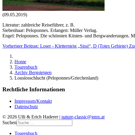
(09.05.2019)
Literatur: zahlreiche Reiseführer, z. B.
Siebenhaar: Peloponnes. Erlangen: Müller Verlag.
Engel: Peloponnes. Die schönsten Küsten- und Bergwanderungen. M
Vorheriger Beitrag: Loser - Klettersteig „Sissi“, D (Totes Gebirge)
Zu
Home
Tourenbuch
Archiv Bergsteigen
Lousíosschlucht (Peloponnes/Griechenland)
Rechtliche Informationen
Impressum/Kontakt
Datenschutz
© 2026 Ulli & Erich Haderer |
nature-classic@gmx.at
Suchen
Tourenbuch