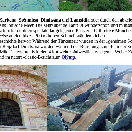
Karítena
,
Stémnitsa
,
Dimitsána
und
Langádia
quer durch den abgel
ans Ionische Meer. Die zeitraubende Fahrt ist wunderschön und mühsam
schlucht mit ihren spektakulär gelegenen Klöstern. Orthodoxe Mönche
Weise an den bis zu 200 m hohen Schluchtwänden kleben.
Geschichte hervor: Während der Türkenzeit wurden in der „geheimen Sc
nen Bergdorf Dimitsána wurden während der Befreiungskämpfe in der 
ikis Theodorakis in den 4 km weiter südwestlich gelegenen Weiler Zát
nd im nature-classic-Bericht zum
Olýmp
.