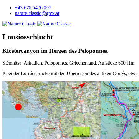
+43 676 5426 007
nature-classic@gmx.at
Lousíosschlucht
Klöstercanyon im Herzen des Peloponnes.
Stémnitsa, Arkadien, Peloponnes, Griechenland. Aufstiege 600 Hm.
P bei der Lousíosbrücke mit den Überresten des antiken Gortýs, etw