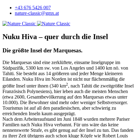
+43 676 5426 007
nature-classic@gmx.at
Nuku Hiva – quer durch die Insel
Die größte Insel der Marquesas.
Die Marquesas sind eine zerklüftete, einsame Inselgruppe im
Südpazifik, 5300 km sw. von Los Angeles und 1400 km nö. von
Tahiti. Sie besteht aus 14 größeren und jeder Menge kleineren
Eilanden. Nuku Hiva im Norden ist nicht nur flächenmäßig die
2
größte Insel unter ihnen (340 km
, nach Tahiti die zweitgrößte Insel
Französisch Polynesiens), hier leben auch die meisten Menschen
(etwa 2600, Gesamtbevölkerung auf den Marquesas etwas unter
10.000). Die Bewohner sind mehr oder weniger Selbstversorger.
Tourismus ist auf all den paradiesischen, aber schwierig zu
erreichenden Inseln kaum ausgeprägt.
Nach dem Arbeiteraufstand im Juni 1848 wurden mehrere Pariser
Familien nach Nuku Hiva verbannt. Für uns wäre das keine
nennenswerte Strafe, es gibt genug auf der Insel zu tun. Das fanden
zu ihrer Zeit übrigens auch schon kluge Köpfe wie Robert Louis