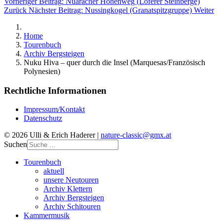
Vorheriger Beitrag: Nuaracher Höhenweg (Loferer Steinberge)
Zurück
Nächster Beitrag: Nussingkogel (Granatspitzgruppe)
Weiter
Home
Tourenbuch
Archiv Bergsteigen
Nuku Hiva – quer durch die Insel (Marquesas/Französisch
Polynesien)
Rechtliche Informationen
Impressum/Kontakt
Datenschutz
© 2026 Ulli & Erich Haderer |
nature-classic@gmx.at
Suchen
Tourenbuch
aktuell
unsere Neutouren
Archiv Klettern
Archiv Bergsteigen
Archiv Schitouren
Kammermusik