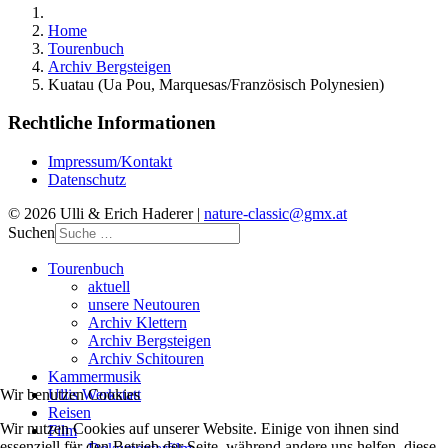
Home
Tourenbuch
Archiv Bergsteigen
Kuatau (Ua Pou, Marquesas/Französisch Polynesien)
Rechtliche Informationen
Impressum/Kontakt
Datenschutz
© 2026 Ulli & Erich Haderer |
nature-classic@gmx.at
Suchen
Tourenbuch
aktuell
unsere Neutouren
Archiv Klettern
Archiv Bergsteigen
Archiv Schitouren
Kammermusik
Ullis Werkstatt
Wir benutzen Cookies
Reisen
Wir nutzen Cookies auf unserer Website. Einige von ihnen sind
Film
essenziell für den Betrieb der Seite, während andere uns helfen, diese