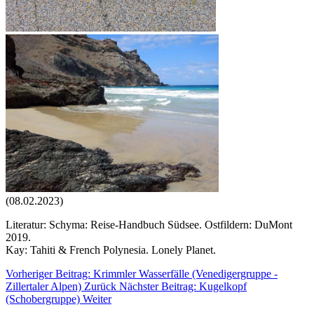
(08.02.2023)
Literatur: Schyma: Reise-Handbuch Südsee. Ostfildern: DuMont
2019.
Kay: Tahiti & French Polynesia. Lonely Planet.
Vorheriger Beitrag: Krimmler Wasserfälle (Venedigergruppe -
Zillertaler Alpen)
Zurück
Nächster Beitrag: Kugelkopf
(Schobergruppe)
Weiter