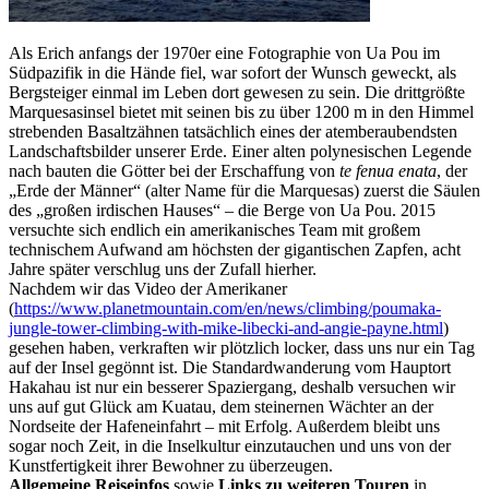
Als Erich anfangs der 1970er eine Fotographie von Ua Pou im
Südpazifik in die Hände fiel, war sofort der Wunsch geweckt, als
Bergsteiger einmal im Leben dort gewesen zu sein. Die drittgrößte
Marquesasinsel bietet mit seinen bis zu über 1200 m in den Himmel
strebenden Basaltzähnen tatsächlich eines der atemberaubendsten
Landschaftsbilder unserer Erde. Einer alten polynesischen Legende
nach bauten die Götter bei der Erschaffung von
te fenua enata
, der
„Erde der Männer“ (alter Name für die Marquesas) zuerst die Säulen
des „großen irdischen Hauses“ – die Berge von Ua Pou. 2015
versuchte sich endlich ein amerikanisches Team mit großem
technischem Aufwand am höchsten der gigantischen Zapfen, acht
Jahre später verschlug uns der Zufall hierher.
Nachdem wir das Video der Amerikaner
(
https://www.planetmountain.com/en/news/climbing/poumaka-
jungle-tower-climbing-with-mike-libecki-and-angie-payne.html
)
gesehen haben, verkraften wir plötzlich locker, dass uns nur ein Tag
auf der Insel gegönnt ist. Die Standardwanderung vom Hauptort
Hakahau ist nur ein besserer Spaziergang, deshalb versuchen wir
uns auf gut Glück am Kuatau, dem steinernen Wächter an der
Nordseite der Hafeneinfahrt – mit Erfolg. Außerdem bleibt uns
sogar noch Zeit, in die Inselkultur einzutauchen und uns von der
Kunstfertigkeit ihrer Bewohner zu überzeugen.
Allgemeine Reiseinfos
sowie
Links zu weiteren Touren
in