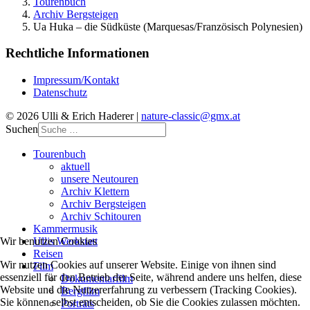
Tourenbuch
Archiv Bergsteigen
Ua Huka – die Südküste (Marquesas/Französisch Polynesien)
Rechtliche Informationen
Impressum/Kontakt
Datenschutz
© 2026 Ulli & Erich Haderer |
nature-classic@gmx.at
Suchen
Tourenbuch
aktuell
unsere Neutouren
Archiv Klettern
Archiv Bergsteigen
Archiv Schitouren
Kammermusik
Ullis Werkstatt
Wir benutzen Cookies
Reisen
Wir nutzen Cookies auf unserer Website. Einige von ihnen sind
Film
essenziell für den Betrieb der Seite, während andere uns helfen, diese
Dokumentarfilm
Website und die Nutzererfahrung zu verbessern (Tracking Cookies).
Bergfilm
Sie können selbst entscheiden, ob Sie die Cookies zulassen möchten.
Porträts