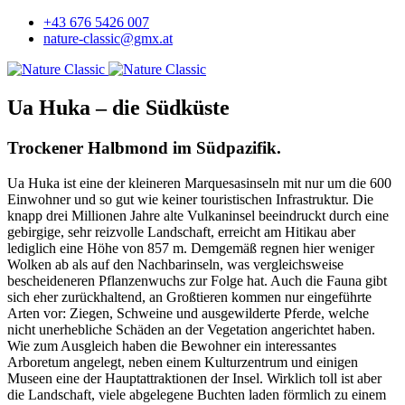
+43 676 5426 007
nature-classic@gmx.at
Ua Huka – die Südküste
Trockener Halbmond im Südpazifik.
Ua Huka ist eine der kleineren Marquesasinseln mit nur um die 600
Einwohner und so gut wie keiner touristischen Infrastruktur. Die
knapp drei Millionen Jahre alte Vulkaninsel beeindruckt durch eine
gebirgige, sehr reizvolle Landschaft, erreicht am Hitikau aber
lediglich eine Höhe von 857 m. Demgemäß regnen hier weniger
Wolken ab als auf den Nachbarinseln, was vergleichsweise
bescheideneren Pflanzenwuchs zur Folge hat. Auch die Fauna gibt
sich eher zurückhaltend, an Großtieren kommen nur eingeführte
Arten vor: Ziegen, Schweine und ausgewilderte Pferde, welche
nicht unerhebliche Schäden an der Vegetation angerichtet haben.
Wie zum Ausgleich haben die Bewohner ein interessantes
Arboretum angelegt, neben einem Kulturzentrum und einigen
Museen eine der Hauptattraktionen der Insel. Wirklich toll ist aber
die Landschaft, viele abgelegene Buchten laden förmlich zu einem