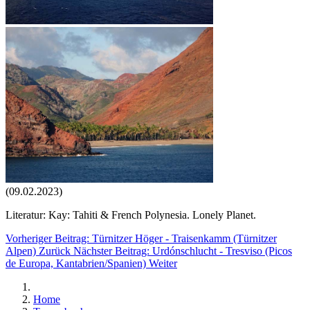
(09.02.2023)
Literatur: Kay: Tahiti & French Polynesia. Lonely Planet.
Vorheriger Beitrag: Türnitzer Höger - Traisenkamm (Türnitzer
Alpen)
Zurück
Nächster Beitrag: Urdónschlucht - Tresviso (Picos
de Europa, Kantabrien/Spanien)
Weiter
Home