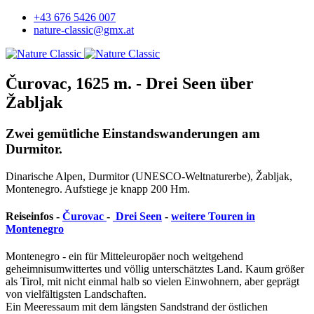
+43 676 5426 007
nature-classic@gmx.at
Čurovac, 1625 m. - Drei Seen über
Žabljak
Zwei gemütliche Einstandswanderungen am
Durmitor.
Dinarische Alpen, Durmitor (UNESCO-Weltnaturerbe), Žabljak,
Montenegro. Aufstiege je knapp 200 Hm.
Reiseinfos -
Čurovac
-
Drei Seen
-
weitere Touren in
Montenegro
Montenegro - ein für Mitteleuropäer noch weitgehend
geheimnisumwittertes und völlig unterschätztes Land. Kaum größer
als Tirol, mit nicht einmal halb so vielen Einwohnern, aber geprägt
von vielfältigsten Landschaften.
Ein Meeressaum mit dem längsten Sandstrand der östlichen