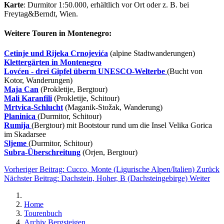
Karte
: Durmitor 1:50.000, erhältlich vor Ort oder z. B. bei
Freytag&Berndt, Wien.
Weitere Touren in Montenegro:
Cetinje und Rijeka Crnojevića
(alpine Stadtwanderungen)
Klettergärten in Montenegro
Lovćen - drei Gipfel
überm UNESCO-Welterbe
(Bucht von
Kotor, Wanderungen)
Maja Can
(Prokletije, Bergtour)
Mali Karanfili
(Prokletije, Schitour)
Mrtvica-Schlucht
(Maganik-Stožak, Wanderung)
Planinica
(Durmitor, Schitour)
Rumija
(Bergtour) mit Bootstour rund um die Insel Velika Gorica
im Skadarsee
Sljeme
(Durmitor, Schitour)
Subra-Überschreitung
(Orjen, Bergtour)
Vorheriger Beitrag: Cucco, Monte (Ligurische Alpen/Italien)
Zurück
Nächster Beitrag: Dachstein, Hoher, B (Dachsteingebirge)
Weiter
Home
Tourenbuch
Archiv Bergsteigen