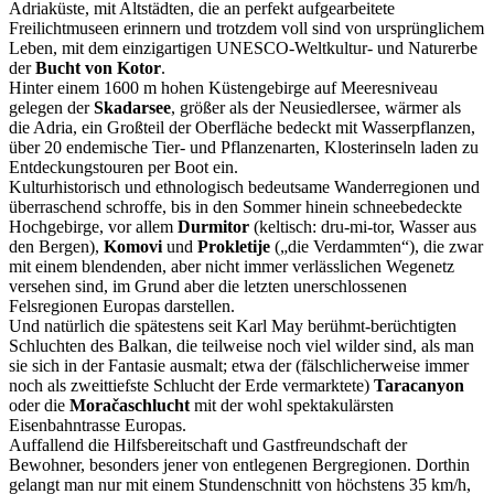
Adriaküste, mit Altstädten, die an perfekt aufgearbeitete
Freilichtmuseen erinnern und trotzdem voll sind von ursprünglichem
Leben, mit dem einzigartigen UNESCO-Weltkultur- und Naturerbe
der
Bucht von Kotor
.
Hinter einem 1600 m hohen Küstengebirge auf Meeresniveau
gelegen der
Skadarsee
, größer als der Neusiedlersee, wärmer als
die Adria, ein Großteil der Oberfläche bedeckt mit Wasserpflanzen,
über 20 endemische Tier- und Pflanzenarten, Klosterinseln laden zu
Entdeckungstouren per Boot ein.
Kulturhistorisch und ethnologisch bedeutsame Wanderregionen und
überraschend schroffe, bis in den Sommer hinein schneebedeckte
Hochgebirge, vor allem
Durmitor
(keltisch: dru-mi-tor, Wasser aus
den Bergen),
Komovi
und
Prokletije
(„die Verdammten“), die zwar
mit einem blendenden, aber nicht immer verlässlichen Wegenetz
versehen sind, im Grund aber die letzten unerschlossenen
Felsregionen Europas darstellen.
Und natürlich die spätestens seit Karl May berühmt-berüchtigten
Schluchten des Balkan, die teilweise noch viel wilder sind, als man
sie sich in der Fantasie ausmalt; etwa der (fälschlicherweise immer
noch als zweittiefste Schlucht der Erde vermarktete)
Taracanyon
oder die
Moračaschlucht
mit der wohl spektakulärsten
Eisenbahntrasse Europas.
Auffallend die Hilfsbereitschaft und Gastfreundschaft der
Bewohner, besonders jener von entlegenen Bergregionen. Dorthin
gelangt man nur mit einem Stundenschnitt von höchstens 35 km/h,