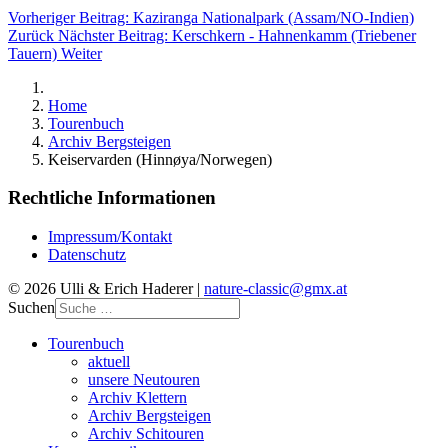
Vorheriger Beitrag: Kaziranga Nationalpark (Assam/NO-Indien)
Zurück
Nächster Beitrag: Kerschkern - Hahnenkamm (Triebener
Tauern)
Weiter
Home
Tourenbuch
Archiv Bergsteigen
Keiservarden (Hinnøya/Norwegen)
Rechtliche Informationen
Impressum/Kontakt
Datenschutz
© 2026 Ulli & Erich Haderer |
nature-classic@gmx.at
Suchen
Tourenbuch
aktuell
unsere Neutouren
Archiv Klettern
Archiv Bergsteigen
Archiv Schitouren