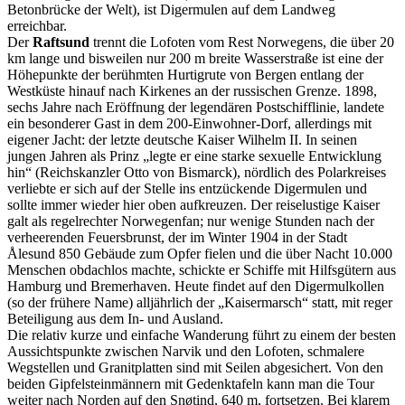
Betonbrücke der Welt), ist Digermulen auf dem Landweg
erreichbar.
Der
Raftsund
trennt die Lofoten vom Rest Norwegens, die über 20
km lange und bisweilen nur 200 m breite Wasserstraße ist eine der
Höhepunkte der berühmten Hurtigrute von Bergen entlang der
Westküste hinauf nach Kirkenes an der russischen Grenze. 1898,
sechs Jahre nach Eröffnung der legendären Postschifflinie, landete
ein besonderer Gast in dem 200-Einwohner-Dorf, allerdings mit
eigener Jacht: der letzte deutsche Kaiser Wilhelm II. In seinen
jungen Jahren als Prinz „legte er eine starke sexuelle Entwicklung
hin“ (Reichskanzler Otto von Bismarck), nördlich des Polarkreises
verliebte er sich auf der Stelle ins entzückende Digermulen und
sollte immer wieder hier oben aufkreuzen. Der reiselustige Kaiser
galt als regelrechter Norwegenfan; nur wenige Stunden nach der
verheerenden Feuersbrunst, der im Winter 1904 in der Stadt
Ålesund 850 Gebäude zum Opfer fielen und die über Nacht 10.000
Menschen obdachlos machte, schickte er Schiffe mit Hilfsgütern aus
Hamburg und Bremerhaven. Heute findet auf den Digermulkollen
(so der frühere Name) alljährlich der „Kaisermarsch“ statt, mit reger
Beteiligung aus dem In- und Ausland.
Die relativ kurze und einfache Wanderung führt zu einem der besten
Aussichtspunkte zwischen Narvik und den Lofoten, schmalere
Wegstellen und Granitplatten sind mit Seilen abgesichert. Von den
beiden Gipfelsteinmännern mit Gedenktafeln kann man die Tour
weiter nach Norden auf den Snøtind, 640 m, fortsetzen. Bei klarem