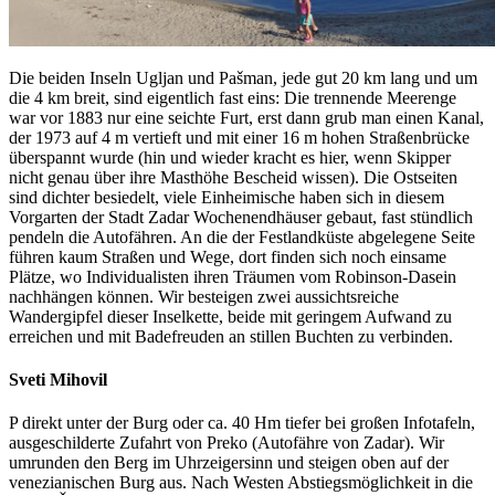
Die beiden Inseln Ugljan und Pašman, jede gut 20 km lang und um
die 4 km breit, sind eigentlich fast eins: Die trennende Meerenge
war vor 1883 nur eine seichte Furt, erst dann grub man einen Kanal,
der 1973 auf 4 m vertieft und mit einer 16 m hohen Straßenbrücke
überspannt wurde (hin und wieder kracht es hier, wenn Skipper
nicht genau über ihre Masthöhe Bescheid wissen). Die Ostseiten
sind dichter besiedelt, viele Einheimische haben sich in diesem
Vorgarten der Stadt Zadar Wochenendhäuser gebaut, fast stündlich
pendeln die Autofähren. An die der Festlandküste abgelegene Seite
führen kaum Straßen und Wege, dort finden sich noch einsame
Plätze, wo Individualisten ihren Träumen vom Robinson-Dasein
nachhängen können. Wir besteigen zwei aussichtsreiche
Wandergipfel dieser Inselkette, beide mit geringem Aufwand zu
erreichen und mit Badefreuden an stillen Buchten zu verbinden.
Sveti Mihovil
P direkt unter der Burg oder ca. 40 Hm tiefer bei großen Infotafeln,
ausgeschilderte Zufahrt von Preko (Autofähre von Zadar). Wir
umrunden den Berg im Uhrzeigersinn und steigen oben auf der
venezianischen Burg aus. Nach Westen Abstiegsmöglichkeit in die