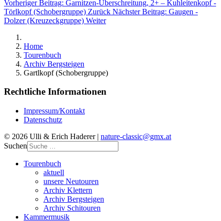
Vorheriger Beitrag: Garnitzen-Überschreitung, 2+ – Kuhleitenkopf -
Törlkopf (Schobergruppe)
Zurück
Nächster Beitrag: Gaugen -
Dolzer (Kreuzeckgruppe)
Weiter
Home
Tourenbuch
Archiv Bergsteigen
Gartlkopf (Schobergruppe)
Rechtliche Informationen
Impressum/Kontakt
Datenschutz
© 2026 Ulli & Erich Haderer |
nature-classic@gmx.at
Suchen
Tourenbuch
aktuell
unsere Neutouren
Archiv Klettern
Archiv Bergsteigen
Archiv Schitouren
Kammermusik