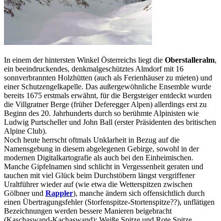
In einem der hintersten Winkel Österreichs liegt die
Oberstalleralm
,
ein beeindruckendes, denkmalgeschütztes Almdorf mit 16
sonnverbrannten Holzhütten (auch als Ferienhäuser zu mieten) und
einer Schutzengelkapelle. Das außergewöhnliche Ensemble wurde
bereits 1675 erstmals erwähnt, für die Bergsteiger entdeckt wurden
die Villgratner Berge (früher Deferegger Alpen) allerdings erst zu
Beginn des 20. Jahrhunderts durch so berühmte Alpinisten wie
Ludwig Purtscheller und John Ball (erster Präsidenten des britischen
Alpine Club).
Noch heute herrscht oftmals Unklarheit in Bezug auf die
Namensgebung in diesem abgelegenen Gebirge, sowohl in der
modernen Digitalkartografie als auch bei den Einheimischen.
Manche Gipfelnamen sind schlicht in Vergessenheit geraten und
tauchen mit viel Glück beim Durchstöbern längst vergriffener
Uraltführer wieder auf (wie etwa die Wetterspitzen zwischen
Gölbner und
Rappler
), manche ändern sich offensichtlich durch
einen Übertragungsfehler (Storfenspitze-Stortenspitze??), unflätigen
Bezeichnungen werden bessere Manieren beigebracht
(Kaschaswand-Kachaswand); Weiße Spitze und Rote Spitze