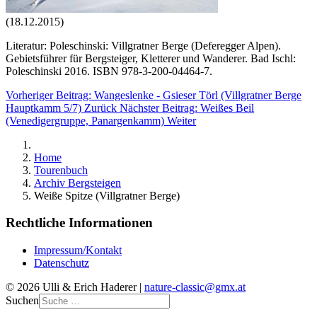
(18.12.2015)
Literatur: Poleschinski: Villgratner Berge (Deferegger Alpen).
Gebietsführer für Bergsteiger, Kletterer und Wanderer. Bad Ischl:
Poleschinski 2016. ISBN 978-3-200-04464-7.
Vorheriger Beitrag: Wangeslenke - Gsieser Törl (Villgratner Berge
Hauptkamm 5/7)
Zurück
Nächster Beitrag: Weißes Beil
(Venedigergruppe, Panargenkamm)
Weiter
Home
Tourenbuch
Archiv Bergsteigen
Weiße Spitze (Villgratner Berge)
Rechtliche Informationen
Impressum/Kontakt
Datenschutz
© 2026 Ulli & Erich Haderer |
nature-classic@gmx.at
Suchen