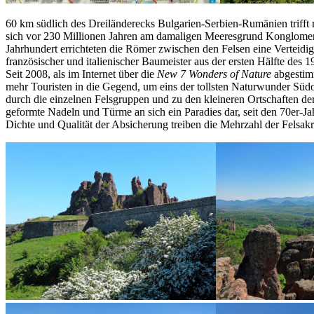
60 km südlich des Dreiländerecks Bulgarien-Serbien-Rumänien trifft ma
sich vor 230 Millionen Jahren am damaligen Meeresgrund Konglomera
Jahrhundert errichteten die Römer zwischen den Felsen eine Verteidi
französischer und italienischer Baumeister aus der ersten Hälfte des 1
Seit 2008, als im Internet über die
New 7 Wonders of Nature
abgestimm
mehr Touristen in die Gegend, um eins der tollsten Naturwunder Süd
durch die einzelnen Felsgruppen und zu den kleineren Ortschaften der
geformte Nadeln und Türme an sich ein Paradies dar, seit den 70er-J
Dichte und Qualität der Absicherung treiben die Mehrzahl der Felsak