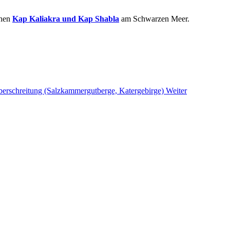
chen
Kap Kaliakra und Kap Shabla
am Schwarzen Meer.
berschreitung (Salzkammergutberge, Katergebirge)
Weiter