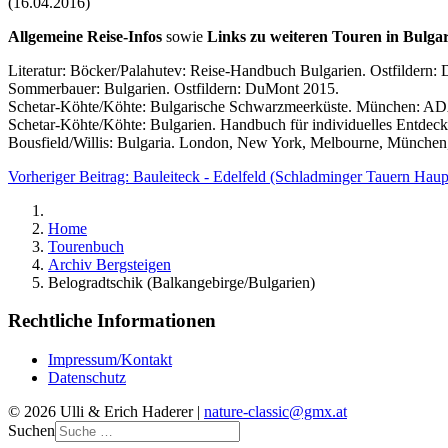
(16.04.2016)
Allgemeine Reise-Infos
sowie
Links zu weiteren Touren in Bulga
Literatur: Böcker/Palahutev: Reise-Handbuch Bulgarien. Ostfildern:
Sommerbauer: Bulgarien. Ostfildern: DuMont 2015.
Schetar-Köhte/Köhte: Bulgarische Schwarzmeerküste. München: A
Schetar-Köhte/Köhte: Bulgarien. Handbuch für individuelles Entdec
Bousfield/Willis: Bulgaria. London, New York, Melbourne, München,
Vorheriger Beitrag: Bauleiteck - Edelfeld (Schladminger Tauern Ha
Home
Tourenbuch
Archiv Bergsteigen
Belogradtschik (Balkangebirge/Bulgarien)
Rechtliche Informationen
Impressum/Kontakt
Datenschutz
© 2026 Ulli & Erich Haderer |
nature-classic@gmx.at
Suchen