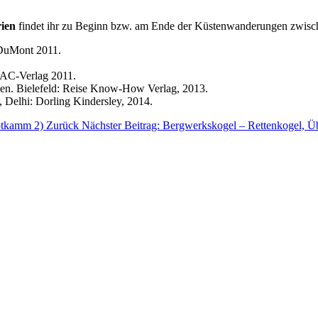
rien
findet ihr zu Beginn bzw. am Ende der Küstenwanderungen zwis
 DuMont 2011.
DAC-Verlag 2011.
ken. Bielefeld: Reise Know-How Verlag, 2013.
 Delhi: Dorling Kindersley, 2014.
uptkamm 2)
Zurück
Nächster Beitrag: Bergwerkskogel – Rettenkogel, Ü