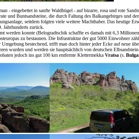
n - eingebettet in sanfte Waldhügel - auf bizarre, rosa und rote Sands
te und Buntsandsteine, die durch Faltung des Balkangebirges und den
gungsanlage, seitdem folgten viele weitere Machthaber. Das heutige Er
9. Jahrhunderts zurück.
t werden konnte (Belogradtschik schaffte es damals mit 6,3 Millionen
osteuropas zu bestaunen. Die Infrastruktur der gut 5000 Einwohner zäh
 Umgebung bestechend, trifft man doch hinter jeder Ecke auf neue über
ahren wurden und werden sie hauptsächlich von deutschen Elbsandstein-
robaten jedoch ins gut 100 km entfernte Klettermekka
Vratsa
(s.
Bulgar