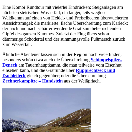
Eine Kombi-Rundtour mit vielerlei Eindrücken: Steiganlagen am
höchsten steirischen Wasserfall; ein langer, teils wegloser
Waldkamm auf einen von Heidel- und Preiselbeeren überwucherten
Aussichtsmugel; die markierte, flache Überschreitung zum Karleck;
der nach und nach schärfer werdende Grat zum beherrschenden
Gipfel des ganzen Kammes. Zuletzt der Flug übers schon
dämmerige Schödertal und der stimmungsvolle Fußmarsch zurück
zum Wasserfall.
Ähnliche Abenteuer lassen sich in der Region noch viele finden,
besonders schön etwa auch die Überschreitung
Schimpelspitze-
Deneck
am Tauernhauptkamm, die man teilweise vom Eisenhut
einsehen kann, und die Gratrunde über
Rupprechtseck und
Dachleiteck
gleich gegenüber; oder die Überschreitung
Zechnerkarspitze –
Hundstein
aus der Weißpriach.