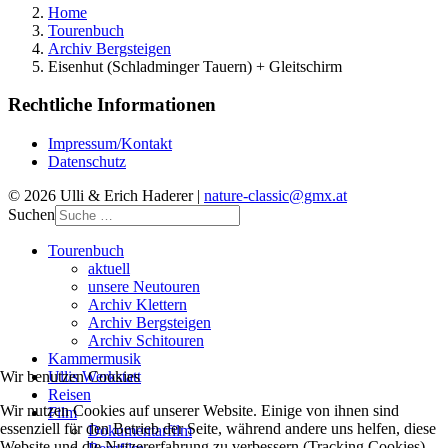
Home
Tourenbuch
Archiv Bergsteigen
Eisenhut (Schladminger Tauern) + Gleitschirm
Rechtliche Informationen
Impressum/Kontakt
Datenschutz
© 2026 Ulli & Erich Haderer |
nature-classic@gmx.at
Suchen
Tourenbuch
aktuell
unsere Neutouren
Archiv Klettern
Archiv Bergsteigen
Archiv Schitouren
Kammermusik
Ullis Werkstatt
Wir benutzen Cookies
Reisen
Wir nutzen Cookies auf unserer Website. Einige von ihnen sind
Film
essenziell für den Betrieb der Seite, während andere uns helfen, diese
Dokumentarfilm
Website und die Nutzererfahrung zu verbessern (Tracking Cookies).