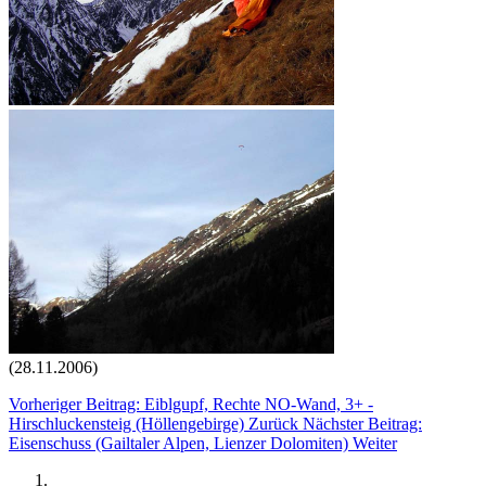
(28.11.2006)
Vorheriger Beitrag: Eiblgupf, Rechte NO-Wand, 3+ -
Hirschluckensteig (Höllengebirge)
Zurück
Nächster Beitrag:
Eisenschuss (Gailtaler Alpen, Lienzer Dolomiten)
Weiter