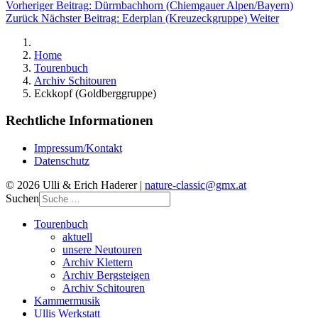
Vorheriger Beitrag: Dürrnbachhorn (Chiemgauer Alpen/Bayern)
Zurück
Nächster Beitrag: Ederplan (Kreuzeckgruppe)
Weiter
Home
Tourenbuch
Archiv Schitouren
Eckkopf (Goldberggruppe)
Rechtliche Informationen
Impressum/Kontakt
Datenschutz
© 2026 Ulli & Erich Haderer |
nature-classic@gmx.at
Suchen
Tourenbuch
aktuell
unsere Neutouren
Archiv Klettern
Archiv Bergsteigen
Archiv Schitouren
Kammermusik
Ullis Werkstatt