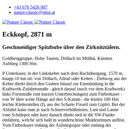
+43 676 5426 007
nature-classic@gmx.at
Eckkopf, 2871 m
Geschmeidiger Spitzbube über den Zirknitztälern.
Goldberggruppe, Hohe Tauern, Döllach im Mölltal, Kärnten.
Aufstieg 1300 Hm.
P Unterkaser, in der Linkskehre nach dem Bachübergang, 1570 m,
knapp 10 km nö. von Döllach, Allrad oder Ketten - Ziehweg aus der
Kehre direkt durch den Graben hinauf zur Einmündung in die
Kraftwerk-Zufahrtsstraße - gleich darauf (noch vor dem Kraftwerk)
links Forststraße (mit kurzen Unterbrechungen) zum Färberkaser -
von W über weite Hänge auf den S-Kamm - die letzten 100 Hm
leichte Kletterstellen (I), aus der Scharte Fixseil zum Gipfel. Bei der
Abfahrt kann man je nach Schneeverhältnissen, Lust und Laune
vom Schidepot oder kurz danach direkt steil in die SW-Flanke
einfahren, welche sich bald in wunderschöne Muldenrinnen auflöst.
Vom Färberkaser entlang der Aufstiegsspur oder entlang der