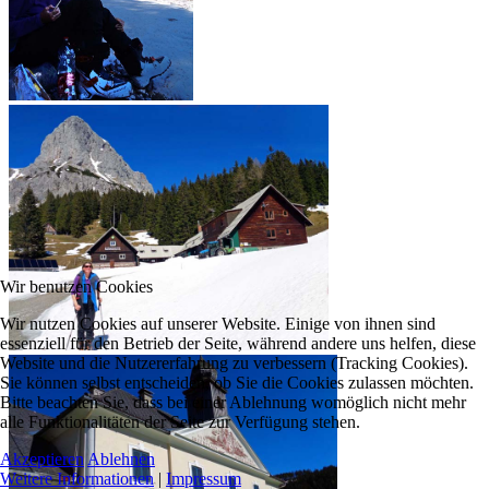
Wir benutzen Cookies
Wir nutzen Cookies auf unserer Website. Einige von ihnen sind
essenziell für den Betrieb der Seite, während andere uns helfen, diese
Website und die Nutzererfahrung zu verbessern (Tracking Cookies).
Sie können selbst entscheiden, ob Sie die Cookies zulassen möchten.
Bitte beachten Sie, dass bei einer Ablehnung womöglich nicht mehr
alle Funktionalitäten der Seite zur Verfügung stehen.
Akzeptieren
Ablehnen
Weitere Informationen
|
Impressum