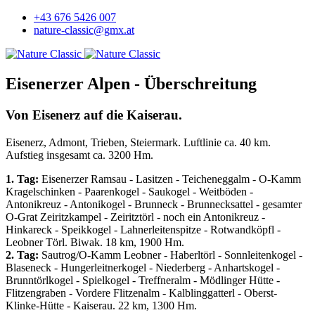
+43 676 5426 007
nature-classic@gmx.at
Eisenerzer Alpen - Überschreitung
Von Eisenerz auf die Kaiserau.
Eisenerz, Admont, Trieben, Steiermark. Luftlinie ca. 40 km.
Aufstieg insgesamt ca. 3200 Hm.
1. Tag:
Eisenerzer Ramsau - Lasitzen - Teicheneggalm - O-Kamm
Kragelschinken - Paarenkogel - Saukogel - Weitböden -
Antonikreuz - Antonikogel - Brunneck - Brunnecksattel - gesamter
O-Grat Zeiritzkampel - Zeiritztörl - noch ein Antonikreuz -
Hinkareck - Speikkogel - Lahnerleitenspitze - Rotwandköpfl -
Leobner Törl. Biwak. 18 km, 1900 Hm.
2. Tag:
Sautrog/O-Kamm Leobner - Haberltörl - Sonnleitenkogel -
Blaseneck - Hungerleitnerkogel - Niederberg - Anhartskogel -
Brunntörlkogel - Spielkogel - Treffneralm - Mödlinger Hütte -
Flitzengraben - Vordere Flitzenalm - Kalblinggatterl - Oberst-
Klinke-Hütte - Kaiserau. 22 km, 1300 Hm.