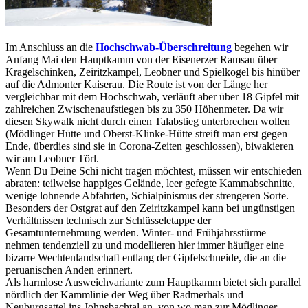
Im Anschluss an die
Hochschwab-Überschreitung
begehen wir
Anfang Mai den Hauptkamm von der Eisenerzer Ramsau über
Kragelschinken, Zeiritzkampel, Leobner und Spielkogel bis hinüber
auf die Admonter Kaiserau. Die Route ist von der Länge her
vergleichbar mit dem Hochschwab, verläuft aber über 18 Gipfel mit
zahlreichen Zwischenaufstiegen bis zu 350 Höhenmeter. Da wir
diesen Skywalk nicht durch einen Talabstieg unterbrechen wollen
(Mödlinger Hütte und Oberst-Klinke-Hütte streift man erst gegen
Ende, überdies sind sie in Corona-Zeiten geschlossen), biwakieren
wir am Leobner Törl.
Wenn Du Deine Schi nicht tragen möchtest, müssen wir entschieden
abraten: teilweise happiges Gelände, leer gefegte Kammabschnitte,
wenige lohnende Abfahrten, Schialpinismus der strengeren Sorte.
Besonders der Ostgrat auf den Zeiritzkampel kann bei ungünstigen
Verhältnissen technisch zur Schlüsseletappe der
Gesamtunternehmung werden. Winter- und Frühjahrsstürme
nehmen tendenziell zu und modellieren hier immer häufiger eine
bizarre Wechtenlandschaft entlang der Gipfelschneide, die an die
peruanischen Anden erinnert.
Als harmlose Ausweichvariante zum Hauptkamm bietet sich parallel
nördlich der Kammlinie der Weg über Radmerhals und
Neuburgsattel ins Johnsbachtal an, von wo man zur Mödlinger