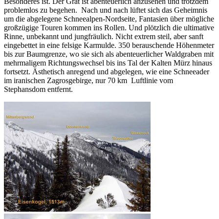
Besonderes ist. Der Grat ist abenteuerlich anzusehen und trotzdem
problemlos zu begehen. Nach und nach lüftet sich das Geheimnis
um die abgelegene Schneealpen-Nordseite, Fantasien über mögliche
großzügige Touren kommen ins Rollen. Und plötzlich die ultimative
Rinne, unbekannt und jungfräulich. Nicht extrem steil, aber sanft
eingebettet in eine felsige Karmulde. 350 berauschende Höhenmeter
bis zur Baumgrenze, wo sie sich als abenteuerlicher Waldgraben mit
mehrmaligem Richtungswechsel bis ins Tal der Kalten Mürz hinaus
fortsetzt. Ästhetisch anregend und abgelegen, wie eine Schneeader
im iranischen Zagrosgebirge, nur 70 km Luftlinie vom
Stephansdom entfernt.