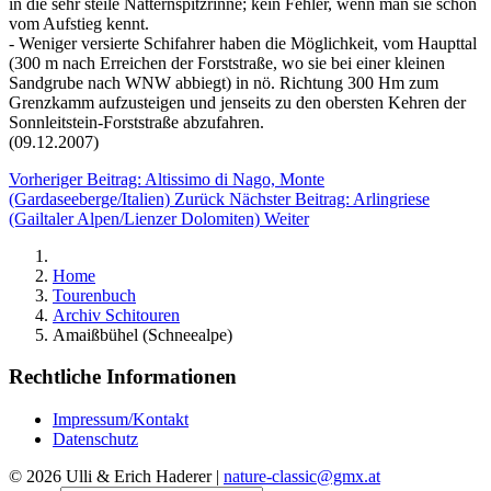
in die sehr steile Natternspitzrinne; kein Fehler, wenn man sie schon
vom Aufstieg kennt.
- Weniger versierte Schifahrer haben die Möglichkeit, vom Haupttal
(300 m nach Erreichen der Forststraße, wo sie bei einer kleinen
Sandgrube nach WNW abbiegt) in nö. Richtung 300 Hm zum
Grenzkamm aufzusteigen und jenseits zu den obersten Kehren der
Sonnleitstein-Forststraße abzufahren.
(09.12.2007)
Vorheriger Beitrag: Altissimo di Nago, Monte
(Gardaseeberge/Italien)
Zurück
Nächster Beitrag: Arlingriese
(Gailtaler Alpen/Lienzer Dolomiten)
Weiter
Home
Tourenbuch
Archiv Schitouren
Amaißbühel (Schneealpe)
Rechtliche Informationen
Impressum/Kontakt
Datenschutz
© 2026 Ulli & Erich Haderer |
nature-classic@gmx.at