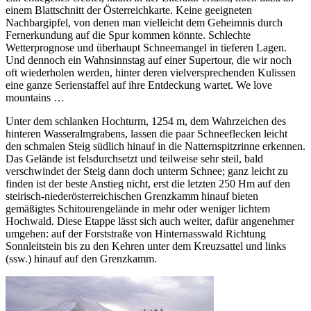
einem Blattschnitt der Österreichkarte. Keine geeigneten
Nachbargipfel, von denen man vielleicht dem Geheimnis durch
Fernerkundung auf die Spur kommen könnte. Schlechte
Wetterprognose und überhaupt Schneemangel in tieferen Lagen.
Und dennoch ein Wahnsinnstag auf einer Supertour, die wir noch
oft wiederholen werden, hinter deren vielversprechenden Kulissen
eine ganze Serienstaffel auf ihre Entdeckung wartet. We love
mountains …
Unter dem schlanken Hochturm, 1254 m, dem Wahrzeichen des
hinteren Wasseralmgrabens, lassen die paar Schneeflecken leicht
den schmalen Steig südlich hinauf in die Natternspitzrinne erkennen.
Das Gelände ist felsdurchsetzt und teilweise sehr steil, bald
verschwindet der Steig dann doch unterm Schnee; ganz leicht zu
finden ist der beste Anstieg nicht, erst die letzten 250 Hm auf den
steirisch-niederösterreichischen Grenzkamm hinauf bieten
gemäßigtes Schitourengelände in mehr oder weniger lichtem
Hochwald. Diese Etappe lässt sich auch weiter, dafür angenehmer
umgehen: auf der Forststraße von Hinternasswald Richtung
Sonnleitstein bis zu den Kehren unter dem Kreuzsattel und links
(ssw.) hinauf auf den Grenzkamm.