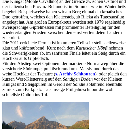
Die Kinigat (Monte Cavallino) an der Grenze zwischen Osttirol und
der italienischen Provinz Belluno ist im Sommer wie im Winter heiß
begehrt. Beispielsweise haben wir am Berg einmal ein kroatisches
Duo getroffen, welches den Klettersteig ab Rijeka als Tagesausflug
angelegt hat. Am großen Europakreuz werden seit 1979 regelmäßig
zweisprachige Gipfelmessen mit prominenter Beteiligung für den
wiedererlangten Frieden zwischen den einst verfeindeten Ländern
zelebriert.
Die 2011 errichtete Ferrata ist im unteren Teil sehr steil, stellenweise
glatt und kräfteraubend. Kurz nach dem
Kartitscher Köpfl
nehmen
die Schwierigkeiten ab, im sanfteren Finale leitet ein Steig durch ein
Hochkar aufs Gipfeldach.
Für den Abstieg zwei Optionen: der markierte Normalweg über die
versicherte Südrampe, praktisch rund ums Massiv und durch das
weite Hochkar der Tscharre (
s. Archiv Schitouren
); oder gleich den
kurzen West-Klettersteig auf den
Sandigen Boden
vor der Kleinen
Kinigat und Steigspuren im Geröll der
Sandte
abfahrend ebenfalls
zurück zum Parkplatz – als rassige Frühjahrsschitour die wohl
schnellste Option ins Tal.