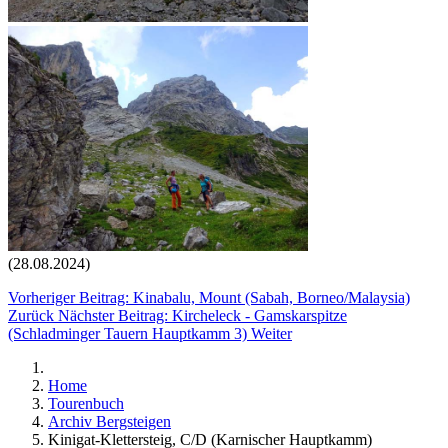
(28.08.2024)
Vorheriger Beitrag: Kinabalu, Mount (Sabah, Borneo/Malaysia)
Zurück
Nächster Beitrag: Kircheleck - Gamskarspitze
(Schladminger Tauern Hauptkamm 3)
Weiter
Home
Tourenbuch
Archiv Bergsteigen
Kinigat-Klettersteig, C/D (Karnischer Hauptkamm)