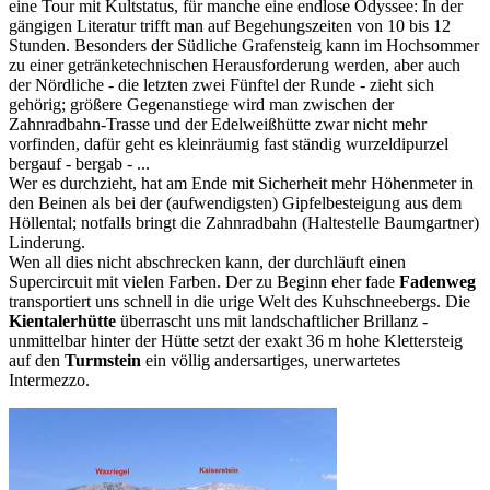
eine Tour mit Kultstatus, für manche eine endlose Odyssee: In der
gängigen Literatur trifft man auf Begehungszeiten von 10 bis 12
Stunden. Besonders der Südliche Grafensteig kann im Hochsommer
zu einer getränketechnischen Herausforderung werden, aber auch
der Nördliche - die letzten zwei Fünftel der Runde - zieht sich
gehörig; größere Gegenanstiege wird man zwischen der
Zahnradbahn-Trasse und der Edelweißhütte zwar nicht mehr
vorfinden, dafür geht es kleinräumig fast ständig wurzeldipurzel
bergauf - bergab - ...
Wer es durchzieht, hat am Ende mit Sicherheit mehr Höhenmeter in
den Beinen als bei der (aufwendigsten) Gipfelbesteigung aus dem
Höllental; notfalls bringt die Zahnradbahn (Haltestelle Baumgartner)
Linderung.
Wen all dies nicht abschrecken kann, der durchläuft einen
Supercircuit mit vielen Farben. Der zu Beginn eher fade
Fadenweg
transportiert uns schnell in die urige Welt des Kuhschneebergs. Die
Kientalerhütte
überrascht uns mit landschaftlicher Brillanz -
unmittelbar hinter der Hütte setzt der exakt 36 m hohe Klettersteig
auf den
Turmstein
ein völlig andersartiges, unerwartetes
Intermezzo.