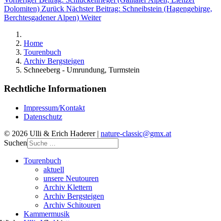
Dolomiten)
Zurück
Nächster Beitrag: Schneibstein (Hagengebirge,
Berchtesgadener Alpen)
Weiter
Home
Tourenbuch
Archiv Bergsteigen
Schneeberg - Umrundung, Turmstein
Rechtliche Informationen
Impressum/Kontakt
Datenschutz
© 2026 Ulli & Erich Haderer |
nature-classic@gmx.at
Suchen
Tourenbuch
aktuell
unsere Neutouren
Archiv Klettern
Archiv Bergsteigen
Archiv Schitouren
Kammermusik