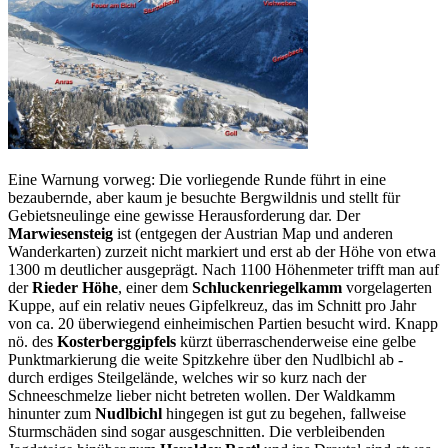
Eine Warnung vorweg: Die vorliegende Runde führt in eine
bezaubernde, aber kaum je besuchte Bergwildnis und stellt für
Gebietsneulinge eine gewisse Herausforderung dar. Der
Marwiesensteig
ist (entgegen der Austrian Map und anderen
Wanderkarten) zurzeit nicht markiert und erst ab der Höhe von etwa
1300 m deutlicher ausgeprägt. Nach 1100 Höhenmeter trifft man auf
der
Rieder Höhe
, einer dem
Schluckenriegelkamm
vorgelagerten
Kuppe, auf ein relativ neues Gipfelkreuz, das im Schnitt pro Jahr
von ca. 20 überwiegend einheimischen Partien besucht wird. Knapp
nö. des
Kosterberggipfels
kürzt überraschenderweise eine gelbe
Punktmarkierung die weite Spitzkehre über den Nudlbichl ab -
durch erdiges Steilgelände, welches wir so kurz nach der
Schneeschmelze lieber nicht betreten wollen. Der Waldkamm
hinunter zum
Nudlbichl
hingegen ist gut zu begehen, fallweise
Sturmschäden sind sogar ausgeschnitten. Die verbleibenden