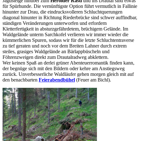
Jagdsteige hinüber zum
Herolder Rastl
und ins Drautal sind etwas
für Spürhunde. Die vernünftigste Option führt vermutlich in Fallinie
hinunter zur Drau, die eindrucksvolleren Schluchtquerungen
diagonal hinunter in Richtung Riederbrücke sind schwer auffindbar,
ständigen Veränderungen unterworfen und erfordern
Kletterfertigkeit in absturzgefährdetem, brüchigem Gelände. Im
Waldgelände unterm Sarchkofel verlieren wir immer wieder die
kümmerlichen Spuren, sodass wir für die letzte Schluchtentraverse
zu tief geraten und noch vor dem Breiten Lahner durch extrem
steiles, grasiges Waldgelände an Bärlappbüscheln und
Föhrenzweigen direkt zum Drautalradweg abklettern.
Wer keinen Spaß an derlei grüner Abenteuerromantik finden kann,
der begnüge sich mit den Bildern oder kehre am Anstiegsweg
zurück. Unverbesserliche Waldläufer gehen morgen gleich mit auf
den benachbarten
Feierabendbühel
(Feuer am Bichl).