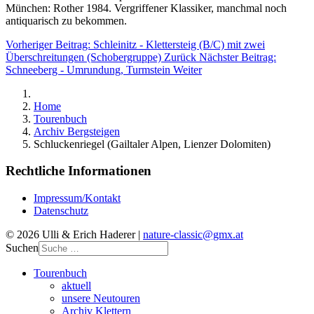
München: Rother 1984. Vergriffener Klassiker, manchmal noch
antiquarisch zu bekommen.
Vorheriger Beitrag: Schleinitz - Klettersteig (B/C) mit zwei
Überschreitungen (Schobergruppe)
Zurück
Nächster Beitrag:
Schneeberg - Umrundung, Turmstein
Weiter
Home
Tourenbuch
Archiv Bergsteigen
Schluckenriegel (Gailtaler Alpen, Lienzer Dolomiten)
Rechtliche Informationen
Impressum/Kontakt
Datenschutz
© 2026 Ulli & Erich Haderer |
nature-classic@gmx.at
Suchen
Tourenbuch
aktuell
unsere Neutouren
Archiv Klettern