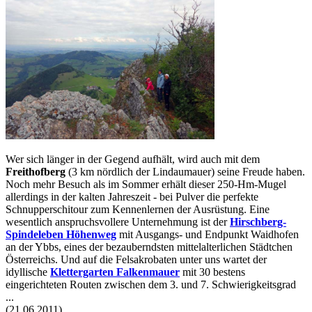
Wer sich länger in der Gegend aufhält, wird auch mit dem
Freithofberg
(3 km nördlich der Lindaumauer) seine Freude haben.
Noch mehr Besuch als im Sommer erhält dieser 250-Hm-Mugel
allerdings in der kalten Jahreszeit - bei Pulver die perfekte
Schnupperschitour zum Kennenlernen der Ausrüstung. Eine
wesentlich anspruchsvollere Unternehmung ist der
Hirschberg-
Spindeleben Höhenweg
mit Ausgangs- und Endpunkt Waidhofen
an der Ybbs, eines der bezauberndsten mittelalterlichen Städtchen
Österreichs. Und auf die Felsakrobaten unter uns wartet der
idyllische
Klettergarten Falkenmauer
mit 30 bestens
eingerichteten Routen zwischen dem 3. und 7. Schwierigkeitsgrad
...
(21.06.2011)