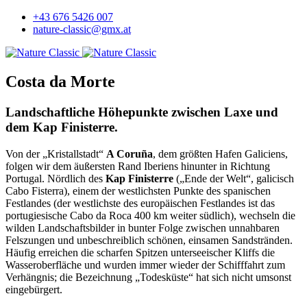
+43 676 5426 007
nature-classic@gmx.at
Costa da Morte
Landschaftliche Höhepunkte zwischen Laxe und
dem Kap Finisterre.
Von der „Kristallstadt“
A Coruña
, dem größten Hafen Galiciens,
folgen wir dem äußersten Rand Iberiens hinunter in Richtung
Portugal. Nördlich des
Kap Finisterre
(„Ende der Welt“, galicisch
Cabo Fisterra), einem der westlichsten Punkte des spanischen
Festlandes (der westlichste des europäischen Festlandes ist das
portugiesische Cabo da Roca 400 km weiter südlich), wechseln die
wilden Landschaftsbilder in bunter Folge zwischen unnahbaren
Felszungen und unbeschreiblich schönen, einsamen Sandstränden.
Häufig erreichen die scharfen Spitzen unterseeischer Kliffs die
Wasseroberfläche und wurden immer wieder der Schifffahrt zum
Verhängnis; die Bezeichnung „Todesküste“ hat sich nicht umsonst
eingebürgert.