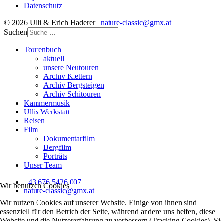
Datenschutz
© 2026 Ulli & Erich Haderer |
nature-classic@gmx.at
Suchen
Tourenbuch
aktuell
unsere Neutouren
Archiv Klettern
Archiv Bergsteigen
Archiv Schitouren
Kammermusik
Ullis Werkstatt
Reisen
Film
Dokumentarfilm
Bergfilm
Porträts
Unser Team
+43 676 5426 007
Wir benutzen Cookies
nature-classic@gmx.at
Wir nutzen Cookies auf unserer Website. Einige von ihnen sind
essenziell für den Betrieb der Seite, während andere uns helfen, diese
Website und die Nutzererfahrung zu verbessern (Tracking Cookies). Si