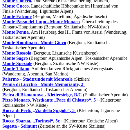
Monte Conero.
Due Sorelle (Küstenwanderung, Marken)
Monte Cucco
. Landschaftliche Höhepunkte im Hinterland von
Finale (Wanderung, Ligurische Alpen)
Monte Falcone
(Bergtour, Marèttimo, Ägadische Inseln)
Monte Passo del Lupo - Monte Monaco
. Überschreitung des
Zingaro-Hauptkamms (Bergtour, Sizilianische NW-Küste)
Monte Penna
. Am Hausberg des Hl. Franz von Assisi (Wanderung,
Toskanischer Apennin)
Monte Rondinaio - Monte Giovo
(Bergtour, Emilianisch-
Toskanischer Apennin)
Monte Rossola
(Bergtour, Ligurische Küstenberge)
Monte Sagro
(Bergtour, Apuanische Alpen, Toskanischer Apennib)
Monte Speziale
(Bergtour, Sizilianische NW-Küste)
Monte Titano
. Auf dem kurzen Rückgrat eines Zwergstaats
(Wanderung, Apennin, San Marino)
Palermo - Stadtrunde mit Monreale
(Sizilien)
Penna di Lúcchio - Monte Memoriante, 2-
(Bergtour, Emilianisch-Toskanischer Apennin)
Pietra di Bismantova - Klettersteige, B/C
(Emilianischer Apennin)
Pizzo Monaco, Westkante „Pace di Chiostro“, 5+
(Klettertour,
Sizilianische NW-Küste)
Rocca di Perti, „Via dello Spigolo“, 5-
(Klettertour, Ligurische
Alpen)
Rocca Sbarua, „Torinesi“, 5c+
(Klettertour, Cottische Alpen)
Segesta - Selinunt
(Zeitreise an die SW-Küste Siziliens)