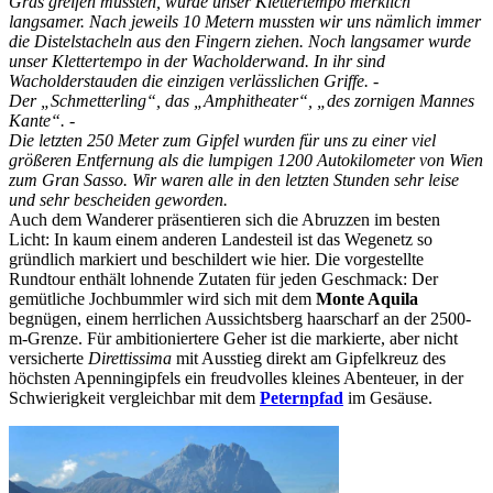
Gras greifen mussten, wurde unser Klettertempo merklich
langsamer. Nach jeweils 10 Metern mussten wir uns nämlich immer
die Distelstacheln aus den Fingern ziehen. Noch langsamer wurde
unser Klettertempo in der Wacholderwand. In ihr sind
Wacholderstauden die einzigen verlässlichen Griffe. -
Der „Schmetterling“, das „Amphitheater“, „des zornigen Mannes
Kante“. -
Die letzten 250 Meter zum Gipfel wurden für uns zu einer viel
größeren Entfernung als die lumpigen 1200 Autokilometer von Wien
zum Gran Sasso. Wir waren alle in den letzten Stunden sehr leise
und sehr bescheiden geworden.
Auch dem Wanderer präsentieren sich die Abruzzen im besten
Licht: In kaum einem anderen Landesteil ist das Wegenetz so
gründlich markiert und beschildert wie hier. Die vorgestellte
Rundtour enthält lohnende Zutaten für jeden Geschmack: Der
gemütliche Jochbummler wird sich mit dem
Monte Aquila
begnügen, einem herrlichen Aussichtsberg haarscharf an der 2500-
m-Grenze. Für ambitioniertere Geher ist die markierte, aber nicht
versicherte
Direttissima
mit Ausstieg direkt am Gipfelkreuz des
höchsten Apenningipfels ein freudvolles kleines Abenteuer, in der
Schwierigkeit vergleichbar mit dem
Peternpfad
im Gesäuse.