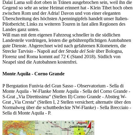
Dalai Lama soll dort oben in Tränen ausgebrochen sein, weil ihn die
Gegend so sehr an seine Heimat erinnert hat - Klein Tibet hoch oben
zwischen Rom und der Adria! Davon und von einer eleganten
Überschreitung des höchsten Apenningipfels handelt unser Italien-
Pilotbericht; Links zu weiteren Touren in fast allen Regionen des
Landes ganz unten.
Will man mit dem eigenen Fahrzeug schneller in die südlichen
Landesteile vordringen, leisten die gebührenpflichtigen Autobahnen
gute Dienste. Abgerechnet wird nach gefahrenen Kilometern, die
Strecke Tarvisio - Napoli auf der
Strada del Sole
über Bologna,
Florenz und Roma kommt auf 72 € (Stand 2018). Südlich von
Neapel sind die Autobahnen kostenfrei.
Monte Aquila - Corno Grande
P Bergstation Funivia del Gran Sasso - Observatorium - Sella di
Monte Aquila - W-Flanke Monte Aquila - Sella del Corno Grande -
S-Grat „Via Direttissima“ (Stellen II) Corno Grande - Abstieg W-
Grat „Via Cresta“ (Stellen I, 2 Stellen versichert; alternativ über den
Normalweg über die schuttbedeckte NW-Flanke) - Sella Brecciaio -
Sella di Monte Aquila - P.