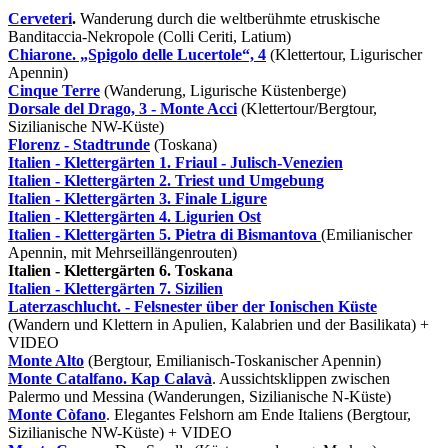
Cerveteri
.
Wanderung durch die weltberühmte etruskische
Banditaccia-Nekropole (Colli Ceriti, Latium)
Chiarone. „Spigolo delle Lucertole“, 4
(Klettertour, Ligurischer
Apennin)
Cinque Terre
(Wanderung, Ligurische Küstenberge)
Dorsale del Drago, 3 - Monte Acci
(Klettertour/Bergtour,
Sizilianische NW-Küste)
Florenz - Stadtrunde
(Toskana)
Italien - Klettergärten 1. Friaul - Julisch-Venezien
Italien - Klettergärten 2. Triest und Umgebung
Italien - Klettergärten 3. Finale Ligure
Italien - Klettergärten 4. Ligurien Ost
Italien - Klettergärten
5. Pietra di Bismantova
(Emilianischer
Apennin, mit Mehrseillängenrouten)
Italien - Klettergärten
6. Toskana
Italien - Klettergärten 7. Sizilien
Laterzaschlucht. - Felsnester über der Ionischen Küste
(Wandern und Klettern in Apulien, Kalabrien und der Basilikata) +
VIDEO
Monte
Alto
(Bergtour, Emilianisch-Toskanischer Apennin)
Monte Catalfano. Kap Calavà
. Aussichtsklippen zwischen
Palermo und Messina (Wanderungen, Sizilianische N-Küste)
Monte Còfano
. Elegantes Felshorn am Ende Italiens (Bergtour,
Sizilianische NW-Küste) + VIDEO