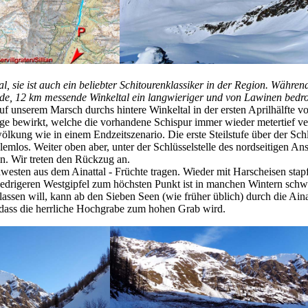
, sie ist auch ein beliebter Schitourenklassiker in der Region. Während
ende, 12 km messende Winkeltal ein langwieriger und von Lawinen bedroh
 unserem Marsch durchs hintere Winkeltal in der ersten Aprilhälfte vo
 bewirkt, welche die vorhandene Schispur immer wieder metertief vers
ung wie in einem Endzeitszenario. Die erste Steilstufe über der Schl
los. Weiter oben aber, unter der Schlüsselstelle des nordseitigen Ans
n. Wir treten den Rückzug an.
westen aus dem Ainattal - Früchte tragen. Wieder mit Harscheisen stap
rigeren Westgipfel zum höchsten Punkt ist in manchen Wintern schwe
ssen will, kann ab den Sieben Seen (wie früher üblich) durch die Aina
, dass die herrliche Hochgrabe zum hohen Grab wird.