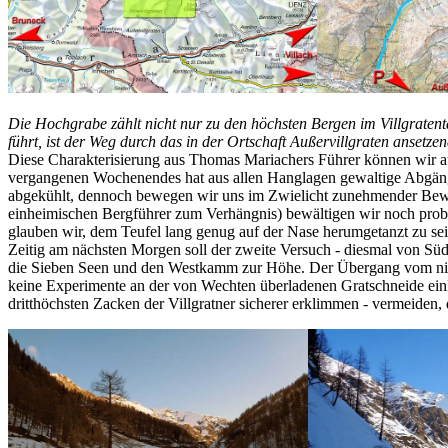
Die Hochgrabe zählt nicht nur zu den höchsten Bergen im Villgratental
führt, ist der Weg durch das in der Ortschaft Außervillgraten ansetz
Diese Charakterisierung aus Thomas Mariachers Führer können wir auf
vergangenen Wochenendes hat aus allen Hanglagen gewaltige Abgänge
abgekühlt, dennoch bewegen wir uns im Zwielicht zunehmender Bewölk
einheimischen Bergführer zum Verhängnis) bewältigen wir noch problem
glauben wir, dem Teufel lang genug auf der Nase herumgetanzt zu sei
Zeitig am nächsten Morgen soll der zweite Versuch - diesmal von Süd
die Sieben Seen und den Westkamm zur Höhe. Der Übergang vom nied
keine Experimente an der von Wechten überladenen Gratschneide einla
dritthöchsten Zacken der Villgratner sicherer erklimmen - vermeiden