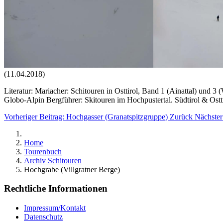
(11.04.2018)
Literatur: Mariacher: Schitouren in Osttirol, Band 1 (Ainattal) und 3
Globo-Alpin Bergführer: Skitouren im Hochpustertal. Südtirol & Ostt
Vorheriger Beitrag: Hochgasser (Granatspitzgruppe)
Zurück
Nächster
Home
Tourenbuch
Archiv Schitouren
Hochgrabe (Villgratner Berge)
Rechtliche Informationen
Impressum/Kontakt
Datenschutz