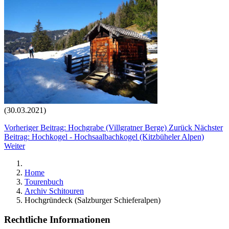
(30.03.2021)
Vorheriger Beitrag: Hochgrabe (Villgratner Berge)
Zurück
Nächster
Beitrag: Hochkogel - Hochsaalbachkogel (Kitzbüheler Alpen)
Weiter
Home
Tourenbuch
Archiv Schitouren
Hochgründeck (Salzburger Schieferalpen)
Rechtliche Informationen