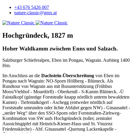
+43 676 5426 007
nature-classic@gmx.at
Hochgründeck, 1827 m
Hoher Waldkamm zwischen Enns und Salzach.
Salzburger Schieferalpen, Eben im Pongau, Wagrain. Aufstieg 1400
Hm.
Im Anschluss an die
Dachstein-Überschreitung
von Eben im
Pongau nach Wagrain: NO-Sporn Höllberg - Blümeck. Als
Rundtour von Wagrain aus mit Busunterstützung (Frühbus
Moos/Viehhof - Moardörfl) - Oberkendl - S-Kamm Blümeck. -Ü
Faistalkopf (günstige Forststraße knapp nördlich unterm bewaldeten
Kamm) - Tiefentalkögerl - Aschegg (entweder nördlich auf
Forststraße umrunden oder lichte Abfahrt gegen NW) - Ginausattel -
„steiler Weg“ über den SSO-Sporn oder Forststraßen-Ziehweg-
Kombination von SW aufs Hochgründeck (toller, zentraler
Aussichtsgipfel mit Heinrich-Kiener-Haus und St. Vinzenz
Friedenskirche) - Abf. Ginausattel -Querung Lackenkapelle -