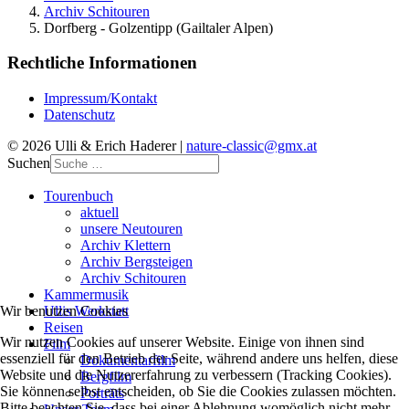
Archiv Schitouren
Dorfberg - Golzentipp (Gailtaler Alpen)
Rechtliche Informationen
Impressum/Kontakt
Datenschutz
© 2026 Ulli & Erich Haderer |
nature-classic@gmx.at
Suchen
Tourenbuch
aktuell
unsere Neutouren
Archiv Klettern
Archiv Bergsteigen
Archiv Schitouren
Kammermusik
Ullis Werkstatt
Wir benutzen Cookies
Reisen
Wir nutzen Cookies auf unserer Website. Einige von ihnen sind
Film
essenziell für den Betrieb der Seite, während andere uns helfen, diese
Dokumentarfilm
Website und die Nutzererfahrung zu verbessern (Tracking Cookies).
Bergfilm
Sie können selbst entscheiden, ob Sie die Cookies zulassen möchten.
Porträts
Bitte beachten Sie, dass bei einer Ablehnung womöglich nicht mehr