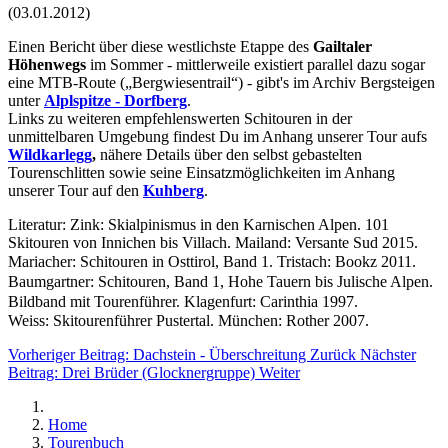
(03.01.2012)
Einen Bericht über diese westlichste Etappe des
Gailtaler
Höhenwegs
im Sommer - mittlerweile existiert parallel dazu sogar
eine MTB-Route („Bergwiesentrail“) - gibt's im Archiv Bergsteigen
unter
Alplspitze - Dorfberg
.
Links zu weiteren empfehlenswerten Schitouren in der
unmittelbaren Umgebung findest Du im Anhang unserer Tour aufs
Wildkarlegg
,
nähere Details über den selbst gebastelten
Tourenschlitten sowie seine Einsatzmöglichkeiten im Anhang
unserer Tour auf den
Kuhberg
.
Literatur: Zink: Skialpinismus in den Karnischen Alpen. 101
Skitouren von Innichen bis Villach. Mailand: Versante Sud 2015.
Mariacher: Schitouren in Osttirol, Band 1. Tristach: Bookz 2011.
Baumgartner: Schitouren, Band 1, Hohe Tauern bis Julische Alpen.
Bildband mit Tourenführer. Klagenfurt: Carinthia 1997.
Weiss: Skitourenführer Pustertal. München: Rother 2007.
Vorheriger Beitrag: Dachstein - Überschreitung
Zurück
Nächster
Beitrag: Drei Brüder (Glocknergruppe)
Weiter
Home
Tourenbuch