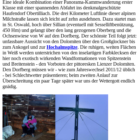
Eine ideale Kombination einer Panorama-Kammwanderung erster
Klasse mit einer spannenden Abfahrt ins denkmalgeschützte
Haufendorf Obertilliach. Die drei Kilometer Luftlinie dieser alpinen
Milchstraße lassen sich leicht auf zehn ausdehnen. Dazu startet man
in St. Oswald, hoch über Sillian (eventuell mit Sesselliftbenützung,
450 Hm) und gelangt über den lang gezogenen Oberberg und die
Ochsenwiese von W auf den Dorfberg. Der schönste Teil folgt jetzt:
unfassbare Aussicht von den Dolomiten über den Großglockner bis
zum Ankogel und zur
Hochalmspitze
. Die ruhigen, weiten Flächen
in Weiß werden unterstrichen von den inselartigen Farbklecksen der
hier noch exotisch wirkenden Wandformationen von Spitzenstein
und Breitenstein - den Vorboten der pittoresken Lienzer Dolomiten.
Den Dorfberg müssen wir - wie zum Jahreswechsel 2011/12 üblich
- bei Schlechtwetter präsentieren; beim zweiten Anlauf zur
Überschreitung ein paar Tage später war uns der Wettergott endlich
gnädig.